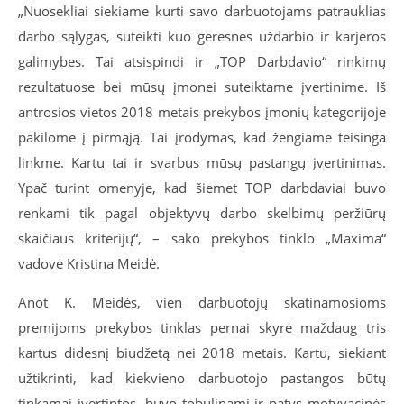
„Nuosekliai siekiame kurti savo darbuotojams patrauklias
darbo sąlygas, suteikti kuo geresnes uždarbio ir karjeros
galimybes. Tai atsispindi ir „TOP Darbdavio“ rinkimų
rezultatuose bei mūsų įmonei suteiktame įvertinime. Iš
antrosios vietos 2018 metais prekybos įmonių kategorijoje
pakilome į pirmąją. Tai įrodymas, kad žengiame teisinga
linkme. Kartu tai ir svarbus mūsų pastangų įvertinimas.
Ypač turint omenyje, kad šiemet TOP darbdaviai buvo
renkami tik pagal objektyvų darbo skelbimų peržiūrų
skaičiaus kriterijų“, – sako prekybos tinklo „Maxima“
vadovė Kristina Meidė.
Anot K. Meidės, vien darbuotojų skatinamosioms
premijoms prekybos tinklas pernai skyrė maždaug tris
kartus didesnį biudžetą nei 2018 metais. Kartu, siekiant
užtikrinti, kad kiekvieno darbuotojo pastangos būtų
tinkamai įvertintos, buvo tobulinami ir patys motyvacinės