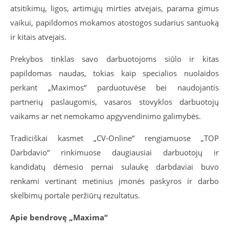
atsitikimų, ligos, artimųjų mirties atvejais, parama gimus
vaikui, papildomos mokamos atostogos sudarius santuoką
ir kitais atvejais.
Prekybos tinklas savo darbuotojoms siūlo ir kitas
papildomas naudas, tokias kaip specialios nuolaidos
perkant „Maximos“ parduotuvėse bei naudojantis
partnerių paslaugomis, vasaros stovyklos darbuotojų
vaikams ar net nemokamo apgyvendinimo galimybės.
Tradiciškai kasmet „CV-Online“ rengiamuose „TOP
Darbdavio“ rinkimuose daugiausiai darbuotojų ir
kandidatų dėmesio pernai sulaukę darbdaviai buvo
renkami vertinant metinius įmonės paskyros ir darbo
skelbimų portale peržiūrų rezultatus.
Apie bendrovę „Maxima“