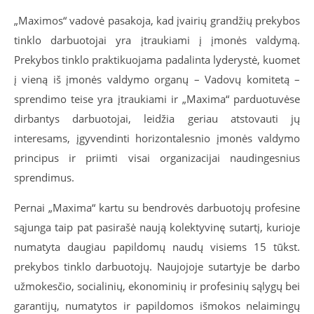
„Maximos“ vadovė pasakoja, kad įvairių grandžių prekybos
tinklo darbuotojai yra įtraukiami į įmonės valdymą.
Prekybos tinklo praktikuojama padalinta lyderystė, kuomet
į vieną iš įmonės valdymo organų – Vadovų komitetą –
sprendimo teise yra įtraukiami ir „Maxima“ parduotuvėse
dirbantys darbuotojai, leidžia geriau atstovauti jų
interesams, įgyvendinti horizontalesnio įmonės valdymo
principus ir priimti visai organizacijai naudingesnius
sprendimus.
Pernai „Maxima“ kartu su bendrovės darbuotojų profesine
sąjunga taip pat pasirašė naują kolektyvinę sutartį, kurioje
numatyta daugiau papildomų naudų visiems 15 tūkst.
prekybos tinklo darbuotojų. Naujojoje sutartyje be darbo
užmokesčio, socialinių, ekonominių ir profesinių sąlygų bei
garantijų, numatytos ir papildomos išmokos nelaimingų