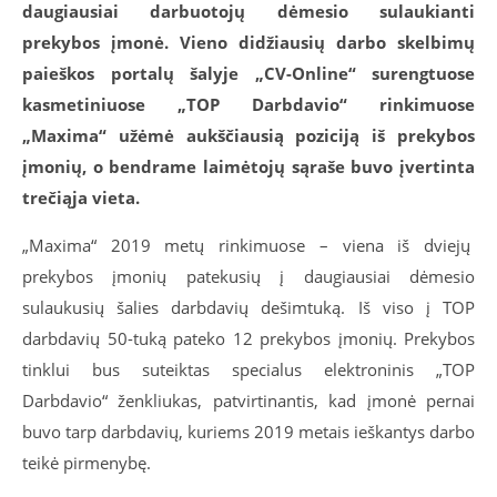
daugiausiai darbuotojų dėmesio sulaukianti
prekybos įmonė. Vieno didžiausių darbo skelbimų
paieškos portalų šalyje „CV-Online“ surengtuose
kasmetiniuose „TOP Darbdavio“ rinkimuose
„Maxima“ užėmė aukščiausią poziciją iš prekybos
įmonių, o bendrame laimėtojų sąraše buvo įvertinta
trečiąja vieta.
„Maxima“ 2019 metų rinkimuose – viena iš dviejų
prekybos įmonių patekusių į daugiausiai dėmesio
sulaukusių šalies darbdavių dešimtuką. Iš viso į TOP
darbdavių 50-tuką pateko 12 prekybos įmonių. Prekybos
tinklui bus suteiktas specialus elektroninis „TOP
Darbdavio“ ženkliukas, patvirtinantis, kad įmonė pernai
buvo tarp darbdavių, kuriems 2019 metais ieškantys darbo
teikė pirmenybę.