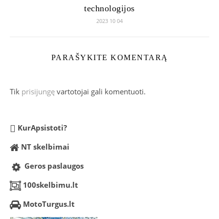
technologijos
2023 10 04
PARAŠYKITE KOMENTARĄ
Tik
prisijungę
vartotojai gali komentuoti.
KurApsistoti?
NT skelbimai
Geros paslaugos
100skelbimu.lt
MotoTurgus.lt