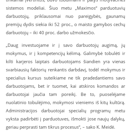
sistemos modeliai. Šiuo metu „Maximos“ parduotuvių
darbuotojų, priklausomai nuo pareigybės, gaunamų
premijų dydis siekia iki 52 proc., o maisto gamybos cechų
darbuotojų – iki 40 proc. darbo užmokesčio.
„Daug investuojame ir į savo darbuotojų augimą, jų
mokymus, ir į kompetencijų kėlimą. Galimybė tobulėti ir
kilti karjeros laiptais darbuotojams šiandien yra vienas
svarbiausių faktorių renkantis darbdavį, todėl mokymus ir
specialius kursus suteikiame ne tik pradedantiems savo
darbuotojams, bet ir tuomet, kai atskiros komandos ar
darbuotojai jaučia tam poreikį. Be to, puoselėjame
nuolatinio tobulėjimo, mokymosi vieniems iš kitų kultūrą.
Administracijos darbuotojai specialių programų metu
vyksta padirbėti į parduotuves, išmokti jose naujų dalykų,
geriau perprasti tam tikrus procesus“, – sako K. Meidė.