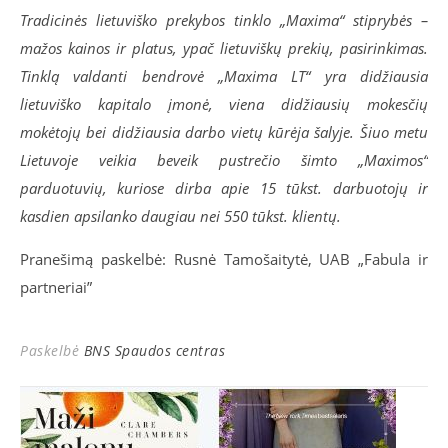
Tradicinės lietuviško prekybos tinklo „Maxima“ stiprybės –
mažos kainos ir platus, ypač lietuviškų prekių, pasirinkimas.
Tinklą valdanti bendrovė „Maxima LT“ yra didžiausia
lietuviško kapitalo įmonė, viena didžiausių mokesčių
mokėtojų bei didžiausia darbo vietų kūrėja šalyje. Šiuo metu
Lietuvoje veikia beveik pustrečio šimto „Maximos“
parduotuvių, kuriose dirba apie 15 tūkst. darbuotojų ir
kasdien apsilanko daugiau nei 550 tūkst. klientų.
Pranešimą paskelbė: Rusnė Tamošaitytė, UAB „Fabula ir
partneriai”
Paskelbė
BNS Spaudos centras