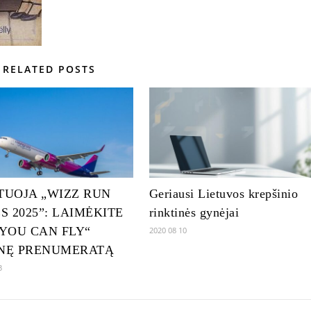
RELATED POSTS
TUOJA „WIZZ RUN
Geriausi Lietuvos krepšinio
S 2025”: LAIMĖKITE
rinktinės gynėjai
 YOU CAN FLY“
2020 08 10
NĘ PRENUMERATĄ
3