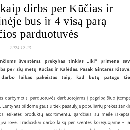
kaip dirbs per Kūčias ir
nėje bus ir 4 visą parą
čios parduotuvės
2024 12 23
ančioms šventėms, prekybas tinklas „Iki“ primena sa
bs per šių metų Kūčias ir Kalėdas. Pasak Gintarės Kitovė
, darbo laikas pakeistas taip, kad būtų patogu tie
ts darbymetis, parduotuvės darbuotojams į pagalbą šiuo įtemp
os. Lentynas pildome gausiu tiek pasaulyje populiarių prekės ženkl
ios etiketės produktų asortimentu, gardžiais su meile iškepta
įvairove. Tradiciškai darbo laiką per šventes koreguojame – j