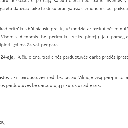
idaro anksčiau, o pirmąją Kalėdų dieną nedirbame. Šventės y
alėtų daugiau laiko leisti su brangiausiais žmonėmis bei pailsėti
ti, kad pritrūkus būtiniausių prekių, užkandžio ar paskutinės minut
a. Visomis dienomis be pertraukų veiks pirkėjų jau pamėgt
irkti galima 24 val. per parą.
 24-ąją
, Kūčių dieną, tradicinės parduotuvės darbą pradės įpras
stos „Iki“ parduotuvės nedirbs, tačiau Vilniuje visą parą ir toli
ios parduotuvės be darbuotojų įsikūrusios adresais:
ių;