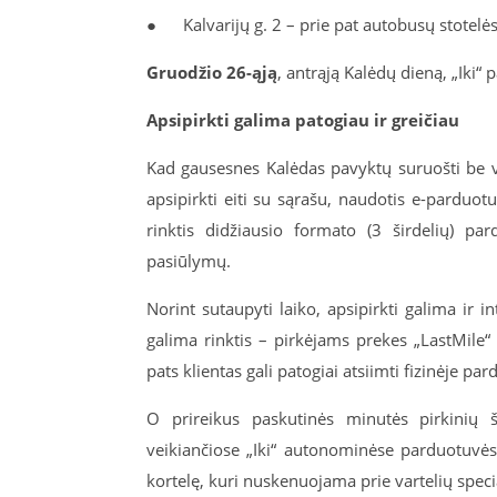
●
Kalvarijų g. 2 – prie pat autobusų stotelės 
Gruodžio 26-ąją
, antrąją Kalėdų dieną, „Iki“
Apsipirkti galima patogiau ir greičiau
Kad gausesnes Kalėdas pavyktų suruošti be var
apsipirkti eiti su sąrašu, naudotis e-pardu
rinktis didžiausio formato (3 širdelių) pa
pasiūlymų.
Norint sutaupyti laiko, apsipirkti galima ir
galima rinktis – pirkėjams prekes „LastMile“ 
pats klientas gali patogiai atsiimti fizinėje p
O prireikus paskutinės minutės pirkinių š
veikiančiose „Iki“ autonominėse parduotuvės
kortelę, kuri nuskenuojama prie vartelių spec