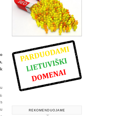
vo
s,
k
tu
ų,
is
au
REKOMENDUOJAME