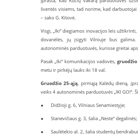
įprasta, kad Kūčių vakarą parduotuvės užs
šventės visiems, tad norime, kad darbuotojai g
– sako G. Kitovė.
Visgi, „Iki“ diegiamos inovacijos leis užtikrin
dovanėlės, jų įsigyti Vilniuje bus galim
autonominės parduotuvės, kuriose greitai apsip
Pasak „Iki“ komunikacijos vadovės,
gruodžio
metu ir pirkėjų lauks iki 18 val.
Gruodžio 25-ąją
, pirmąją Kalėdų dieną, įpra
veiks 4 autonominės parduotuvės „IKI GO!“. Š
●
Didžioji g. 6, Vilniaus Senamiestyje;
●
Stanevičiaus g. 3, šalia „Neste“ degalinės;
●
Saulėtekio al. 2, šalia studentų bendrabuč