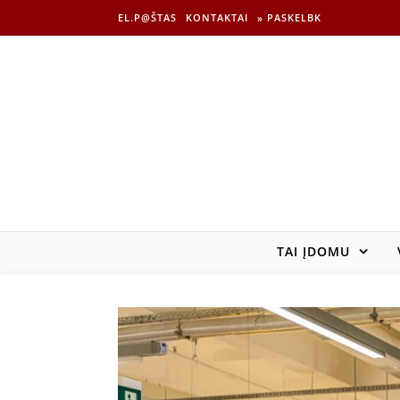
EL.P@ŠTAS
KONTAKTAI
» PASKELBK
TAI ĮDOMU