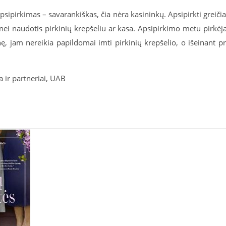
sipirkimas – savarankiškas, čia nėra kasininkų. Apsipirkti greiči
 nei naudotis pirkinių krepšeliu ar kasa. Apsipirkimo metu pirkėj
nę, jam nereikia papildomai imti pirkinių krepšelio, o išeinant p
 ir partneriai, UAB