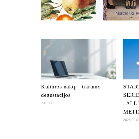
Kultūros naktį – tikrumo
STAR
degustacijos
SERIE
„ALL
2019 06 11
METI
2025 04 0