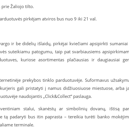
prie Žaliojo tilto.
 parduotuvės pirkėjam atviros bus nuo 9 iki 21 val.
go ir be didelių išlaidų, pirkėjai kviečiami apsipirkti sumaniai
otuvės suteikiamu patogumu, taip pat svarbiausiems apsipirkima
rduotuves, kuriose asortimentas plačiausias ir daugiausiai ge
 internetinėje prekybos tinklo parduotuvėje. Suformavus užsakym
kurjeris gali pristatyti į namus didžiuosiuose miestuose, arba j
arduotuvėje naudojantis „Click&Collect“ paslauga.
ventiniam stalui, skanėstų ar simbolinių dovanų, ištisą pa
e tą padaryti bus itin paprasta – tereikia turėti banko mokėji
ialiame terminale.