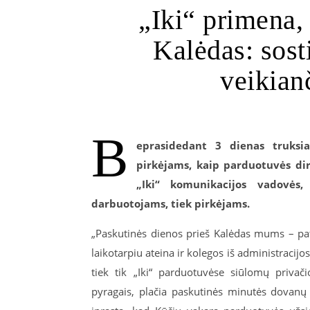
„Iki“ primena, 
Kalėdas: sosti
veikian
B
eprasidedant 3 dienas truksi
pirkėjams, kaip parduotuvės dir
„Iki“ komunikacijos vadovės
darbuotojams, tiek pirkėjams.
„Paskutinės dienos prieš Kalėdas mums – pa
laikotarpiu ateina ir kolegos iš administracij
tiek tik „Iki“ parduotuvėse siūlomų privač
pyragais, plačia paskutinės minutės dovanų 