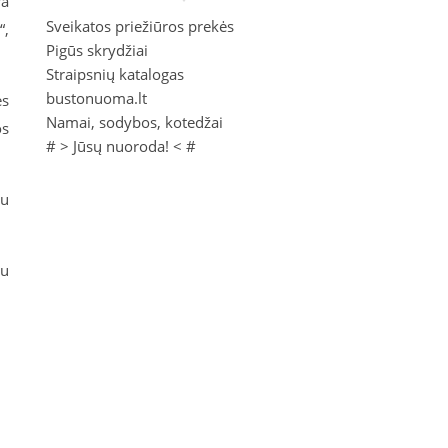
ra
Sveikatos priežiūros prekės
“,
Pigūs skrydžiai
Straipsnių katalogas
bustonuoma.lt
ės
Namai, sodybos, kotedžai
os
# >
Jūsų nuoroda!
< #
tu
au