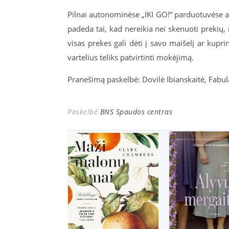
Pilnai autonominėse „IKI GO!“ parduotuvėse ap
padeda tai, kad nereikia nei skenuoti prekių,
visas prekes gali dėti į savo maišelį ar kupri
vartelius teliks patvirtinti mokėjimą.
Pranešimą paskelbė: Dovilė Ibianskaitė, Fabula
Paskelbė
BNS Spaudos centras