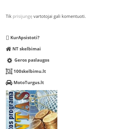
Tik
prisijungę
vartotojai gali komentuoti.
KurApsistoti?
NT skelbimai
Geros paslaugos
100skelbimu.lt
MotoTurgus.lt