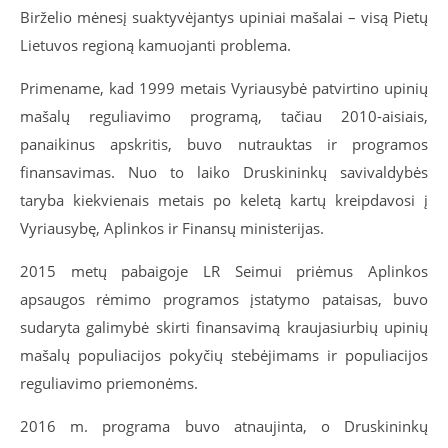
Birželio mėnesį suaktyvėjantys upiniai mašalai – visą Pietų
Lietuvos regioną kamuojanti problema.
Primename, kad 1999 metais Vyriausybė patvirtino upinių
mašalų reguliavimo programą, tačiau 2010-aisiais,
panaikinus apskritis, buvo nutrauktas ir programos
finansavimas. Nuo to laiko Druskininkų savivaldybės
taryba kiekvienais metais po keletą kartų kreipdavosi į
Vyriausybę, Aplinkos ir Finansų ministerijas.
2015 metų pabaigoje LR Seimui priėmus Aplinkos
apsaugos rėmimo programos įstatymo pataisas, buvo
sudaryta galimybė skirti finansavimą kraujasiurbių upinių
mašalų populiacijos pokyčių stebėjimams ir populiacijos
reguliavimo priemonėms.
2016 m. programa buvo atnaujinta, o Druskininkų