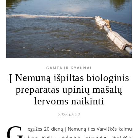
GAMTA IR GYVŪNAI
Į Nemuną išpiltas biologinis
preparatas upinių mašalų
lervoms naikinti
2025 05 22
G
egužės 20 dieną į Nemuną ties Varviškės kaimu
buvo išpiltas biologinis preparatas „VectoBac