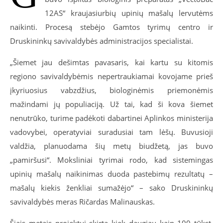
12AS“ kraujasiurbių upinių mašalų lervutėms
naikinti. Procesą stebėjo Gamtos tyrimų centro ir
Druskininkų savivaldybės administracijos specialistai.
„Šiemet jau dešimtas pavasaris, kai kartu su kitomis
regiono savivaldybėmis nepertraukiamai kovojame prieš
įkyriuosius vabzdžius, biologinėmis priemonėmis
mažindami jų populiaciją. Už tai, kad ši kova šiemet
nenutrūko, turime padėkoti dabartinei Aplinkos ministerija
vadovybei, operatyviai suradusiai tam lėšų. Buvusioji
valdžia, planuodama šių metų biudžetą, jas buvo
„pamiršusi“. Moksliniai tyrimai rodo, kad sistemingas
upinių mašalų naikinimas duoda pastebimų rezultatų –
mašalų kiekis ženkliai sumažėjo“ – sako Druskininkų
savivaldybės meras Ričardas Malinauskas.
Šiais metais projektui skirta kiek daugiau kaip 100 tūkst.