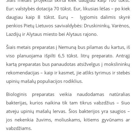
Eur: valstybės dotacija 70 tūkst. Eur, likusias lėšas – po kiek
daugiau kaip 8 tūkst. Eurų – lygiomis dalimis skyrė
penkios Pietų Lietuvos savivaldybės: Druskininkų, Varėnos,
Lazdijų ir Alytaus miesto bei Alytaus rajono.
Šiais metais preparatas į Nemuną bus pilamas du kartus, iš
viso planuojama išpilti 6,5 tūkst. litrų preparato. Antrąjį
kartą preparatas bus panaudotas atsižvelgus į mokslininkų
rekomendacijas – kaip ir kasmet, jie atliks tyrimus ir stebės
upinių mašalų populiacijos rodiklius.
Biologinis preparatas veikia naudodamas natūralias
bakterijas, kurios naikina tik tam tikrus vabzdžius – šiuo
atveju upinių mašalų lervas. Šios bakterijos yra saugios –
jos nekenkia žuvims, moliuskams, kitiems gyvūnams ar
vabzdžiams.