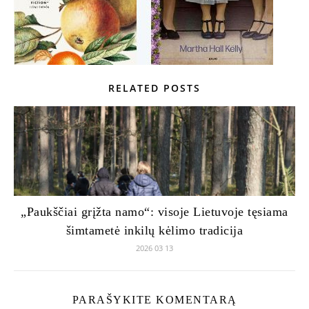
RELATED POSTS
„Paukščiai grįžta namo“: visoje Lietuvoje tęsiama
šimtametė inkilų kėlimo tradicija
2026 03 13
PARAŠYKITE KOMENTARĄ