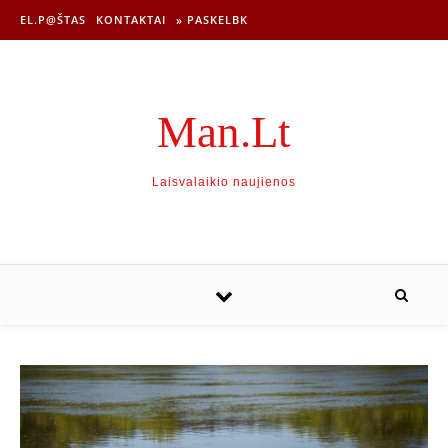
EL.P@ŠTAS
KONTAKTAI
» PASKELBK
Man.Lt
Laisvalaikio naujienos