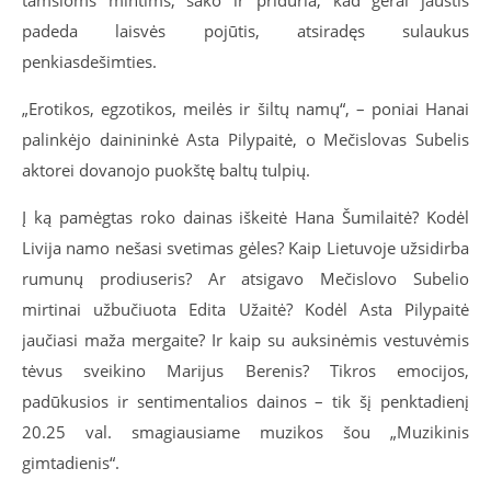
tamsioms mintims, sako ir priduria, kad gerai jaustis
padeda laisvės pojūtis, atsiradęs sulaukus
penkiasdešimties.
„Erotikos, egzotikos, meilės ir šiltų namų“, – poniai Hanai
palinkėjo dainininkė Asta Pilypaitė, o Mečislovas Subelis
aktorei dovanojo puokštę baltų tulpių.
Į ką pamėgtas roko dainas iškeitė Hana Šumilaitė? Kodėl
Livija namo nešasi svetimas gėles? Kaip Lietuvoje užsidirba
rumunų prodiuseris? Ar atsigavo Mečislovo Subelio
mirtinai užbučiuota Edita Užaitė? Kodėl Asta Pilypaitė
jaučiasi maža mergaite? Ir kaip su auksinėmis vestuvėmis
tėvus sveikino Marijus Berenis? Tikros emocijos,
padūkusios ir sentimentalios dainos – tik šį penktadienį
20.25 val. smagiausiame muzikos šou „Muzikinis
gimtadienis“.