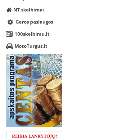
NT skelbimai
Geros paslaugos
100skelbimu.lt
MotoTurgus.lt