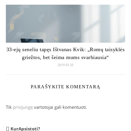
33-ejų seneliu tapęs Ištvanas Kvik: „Romų taisyklės
griežtos, bet šeima mums svarbiausia“
2019 03 25
PARAŠYKITE KOMENTARĄ
Tik
prisijungę
vartotojai gali komentuoti.
KurApsistoti?