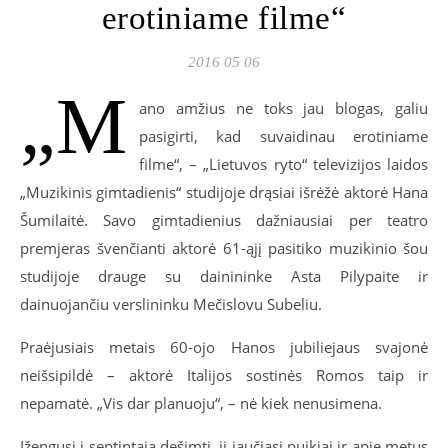
erotiniame filme“
2016 05 06
„M
ano amžius ne toks jau blogas, galiu
pasigirti, kad suvaidinau erotiniame
filme“, – „Lietuvos ryto“ televizijos laidos
„Muzikinis gimtadienis“ studijoje drąsiai išrėžė aktorė Hana
Šumilaitė. Savo gimtadienius dažniausiai per teatro
premjeras švenčianti aktorė 61-ąjį pasitiko muzikinio šou
studijoje drauge su dainininke Asta Pilypaite ir
dainuojančiu verslininku Mečislovu Subeliu.
Praėjusiais metais 60-ojo Hanos jubiliejaus svajonė
neišsipildė – aktorė Italijos sostinės Romos taip ir
nepamatė. „Vis dar planuoju“, – nė kiek nenusimena.
Įžengusi į septintąją dešimtį, ji jaučiasi puikiai ir apie metus