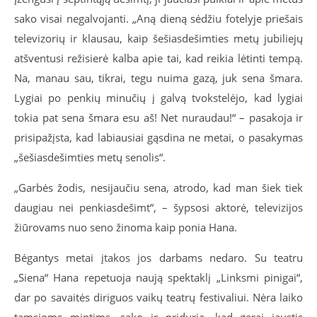
sako visai negalvojanti. „Aną dieną sėdžiu fotelyje priešais
televizorių ir klausau, kaip šešiasdešimties metų jubiliejų
atšventusi režisierė kalba apie tai, kad reikia lėtinti tempą.
Na, manau sau, tikrai, tegu nuima gazą, juk sena šmara.
Lygiai po penkių minučių į galvą tvokstelėjo, kad lygiai
tokia pat sena šmara esu aš! Net nuraudau!“ – pasakoja ir
prisipažįsta, kad labiausiai gąsdina ne metai, o pasakymas
„šešiasdešimties metų senolis“.
„Garbės žodis, nesijaučiu sena, atrodo, kad man šiek tiek
daugiau nei penkiasdešimt“, – šypsosi aktorė, televizijos
žiūrovams nuo seno žinoma kaip ponia Hana.
Bėgantys metai įtakos jos darbams nedaro. Su teatru
„Siena“ Hana repetuoja naują spektaklį „Linksmi pinigai“,
dar po savaitės diriguos vaikų teatrų festivaliui. Nėra laiko