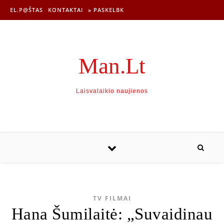
EL.P@ŠTAS
KONTAKTAI
» PASKELBK
Man.Lt
Laisvalaikio naujienos
TV FILMAI
Hana Šumilaitė: „Suvaidinau