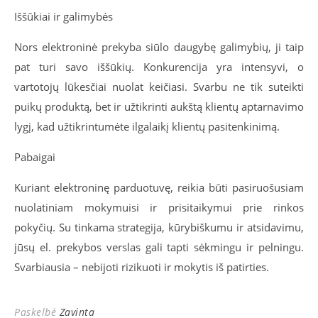
Iššūkiai ir galimybės
Nors elektroninė prekyba siūlo daugybę galimybių, ji taip
pat turi savo iššūkių. Konkurencija yra intensyvi, o
vartotojų lūkesčiai nuolat keičiasi. Svarbu ne tik suteikti
puikų produktą, bet ir užtikrinti aukštą klientų aptarnavimo
lygį, kad užtikrintumėte ilgalaikį klientų pasitenkinimą.
Pabaigai
Kuriant elektroninę parduotuvę, reikia būti pasiruošusiam
nuolatiniam mokymuisi ir prisitaikymui prie rinkos
pokyčių. Su tinkama strategija, kūrybiškumu ir atsidavimu,
jūsų el. prekybos verslas gali tapti sėkmingu ir pelningu.
Svarbiausia – nebijoti rizikuoti ir mokytis iš patirties.
Paskelbė
Zavinta