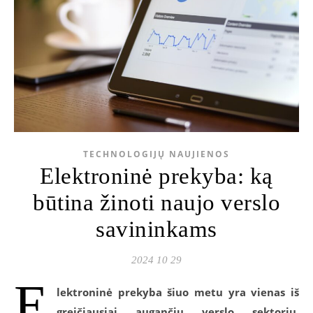
TECHNOLOGIJŲ NAUJIENOS
Elektroninė prekyba: ką
būtina žinoti naujo verslo
savininkams
2024 10 29
E
lektroninė prekyba šiuo metu yra vienas iš
greičiausiai augančių verslo sektorių,