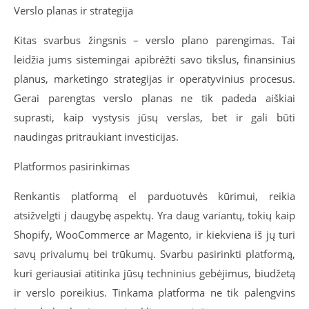
Verslo planas ir strategija
Kitas svarbus žingsnis – verslo plano parengimas. Tai
leidžia jums sistemingai apibrėžti savo tikslus, finansinius
planus, marketingo strategijas ir operatyvinius procesus.
Gerai parengtas verslo planas ne tik padeda aiškiai
suprasti, kaip vystysis jūsų verslas, bet ir gali būti
naudingas pritraukiant investicijas.
Platformos pasirinkimas
Renkantis platformą el parduotuvės kūrimui, reikia
atsižvelgti į daugybę aspektų. Yra daug variantų, tokių kaip
Shopify, WooCommerce ar Magento, ir kiekviena iš jų turi
savų privalumų bei trūkumų. Svarbu pasirinkti platformą,
kuri geriausiai atitinka jūsų techninius gebėjimus, biudžetą
ir verslo poreikius. Tinkama platforma ne tik palengvins