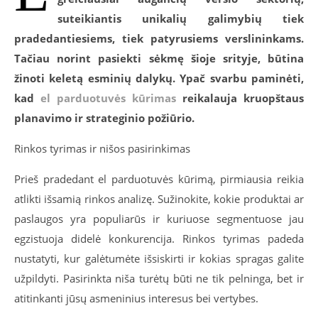
suteikiantis unikalių galimybių tiek
pradedantiesiems, tiek patyrusiems verslininkams.
Tačiau norint pasiekti sėkmę šioje srityje, būtina
žinoti keletą esminių dalykų. Ypač svarbu paminėti,
kad
el parduotuvės kūrimas
reikalauja kruopštaus
planavimo ir strateginio požiūrio.
Rinkos tyrimas ir nišos pasirinkimas
Prieš pradedant el parduotuvės kūrimą, pirmiausia reikia
atlikti išsamią rinkos analizę. Sužinokite, kokie produktai ar
paslaugos yra populiarūs ir kuriuose segmentuose jau
egzistuoja didelė konkurencija. Rinkos tyrimas padeda
nustatyti, kur galėtumėte išsiskirti ir kokias spragas galite
užpildyti. Pasirinkta niša turėtų būti ne tik pelninga, bet ir
atitinkanti jūsų asmeninius interesus bei vertybes.