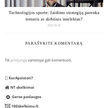
Technologijos sporte: žaidimo strategiją parenka
treneris ar dirbtinis intelektas?
2025 09 30
PARAŠYKITE KOMENTARĄ
Tik
prisijungę
vartotojai gali komentuoti.
KurApsistoti?
NT skelbimai
Geros paslaugos
100skelbimu.lt