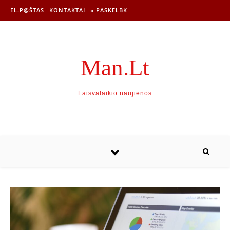
EL.P@ŠTAS
KONTAKTAI
» PASKELBK
Man.Lt
Laisvalaikio naujienos