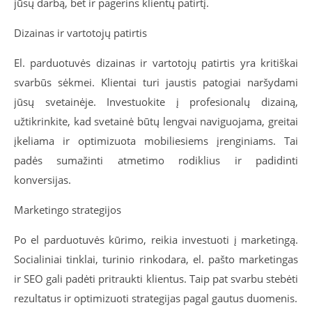
jūsų darbą, bet ir pagerins klientų patirtį.
Dizainas ir vartotojų patirtis
El. parduotuvės dizainas ir vartotojų patirtis yra kritiškai
svarbūs sėkmei. Klientai turi jaustis patogiai naršydami
jūsų svetainėje. Investuokite į profesionalų dizainą,
užtikrinkite, kad svetainė būtų lengvai naviguojama, greitai
įkeliama ir optimizuota mobiliesiems įrenginiams. Tai
padės sumažinti atmetimo rodiklius ir padidinti
konversijas.
Marketingo strategijos
Po el parduotuvės kūrimo, reikia investuoti į marketingą.
Socialiniai tinklai, turinio rinkodara, el. pašto marketingas
ir SEO gali padėti pritraukti klientus. Taip pat svarbu stebėti
rezultatus ir optimizuoti strategijas pagal gautus duomenis.