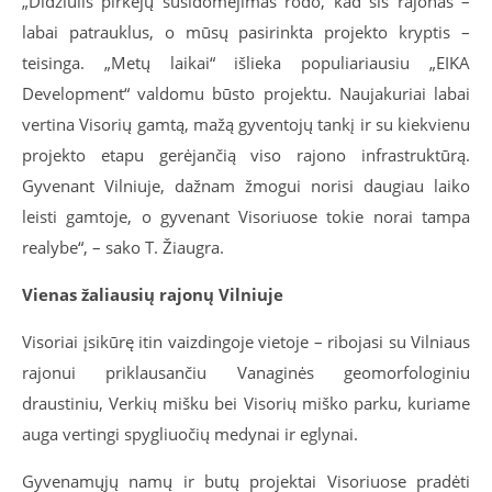
„Didžiulis pirkėjų susidomėjimas rodo, kad šis rajonas –
labai patrauklus, o mūsų pasirinkta projekto kryptis –
teisinga. „Metų laikai“ išlieka populiariausiu „EIKA
Development“ valdomu būsto projektu. Naujakuriai labai
vertina Visorių gamtą, mažą gyventojų tankį ir su kiekvienu
projekto etapu gerėjančią viso rajono infrastruktūrą.
Gyvenant Vilniuje, dažnam žmogui norisi daugiau laiko
leisti gamtoje, o gyvenant Visoriuose tokie norai tampa
realybe“, – sako T. Žiaugra.
Vienas žaliausių rajonų Vilniuje
Visoriai įsikūrę itin vaizdingoje vietoje – ribojasi su Vilniaus
rajonui priklausančiu Vanaginės geomorfologiniu
draustiniu, Verkių mišku bei Visorių miško parku, kuriame
auga vertingi spygliuočių medynai ir eglynai.
Gyvenamųjų namų ir butų projektai Visoriuose pradėti