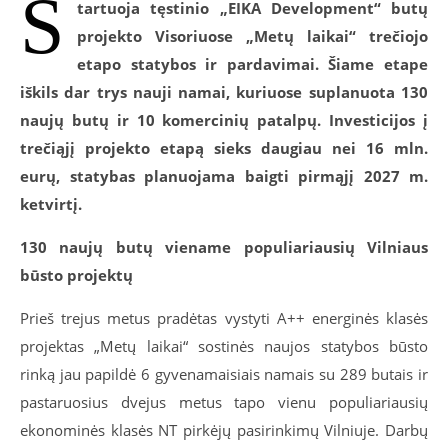
S
tartuoja tęstinio „EIKA Development“ butų
projekto Visoriuose „Metų laikai“ trečiojo
etapo statybos ir pardavimai. Šiame etape
iškils dar trys nauji namai, kuriuose suplanuota 130
naujų butų ir 10 komercinių patalpų. Investicijos į
trečiąjį projekto etapą sieks daugiau nei 16 mln.
eurų, statybas planuojama baigti pirmąjį 2027 m.
ketvirtį.
130 naujų butų viename populiariausių Vilniaus
būsto projektų
Prieš trejus metus pradėtas vystyti A++ energinės klasės
projektas „Metų laikai“ sostinės naujos statybos būsto
rinką jau papildė 6 gyvenamaisiais namais su 289 butais ir
pastaruosius dvejus metus tapo vienu populiariausių
ekonominės klasės NT pirkėjų pasirinkimų Vilniuje. Darbų