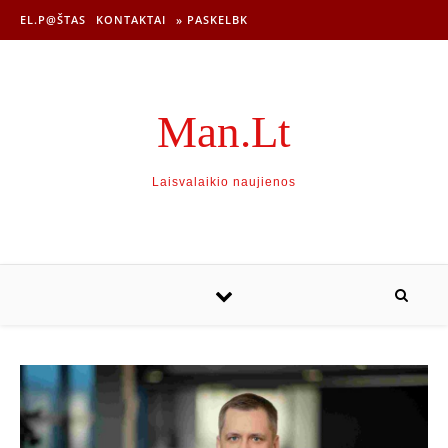
EL.P@ŠTAS
KONTAKTAI
» PASKELBK
Man.Lt
Laisvalaikio naujienos