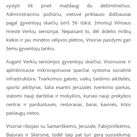
vystyti tik prieš maždaug du dešimtmečius.
Administraciniu požiūriu, vietovė priklauso didžiausiai
pagal gyventojų skaičių (virš 56 tūkst. žmonių) Vilniaus
mieste Verkių seniūnijai. Nepaisant to, dėl didelio miškų
kiekio ir jau minėtos vėlyvos plėtros, Visoriai pasižymi gan
žemu gyventojų tankiu.
Augant Verkių seniūnijos gyventojų skaičiui, Visoriuose ir
aplinkiniuose mikrorajonuose sparčiai vystoma socialinė
infrastruktūra. Tvarkomos gatvės, vaikų žaidimo aikštelės,
sporto aikštynai, šalia esantis Jeruzalės tvenkinio parkas,
statomi nauji darželiai ir mokyklos, kuriasi nauji prekybos
centrai ir parduotuvės, restoranai, barai, kavinės, kitos
paslaugų vietos.
Visoriai ribojasi su Santariškėmis, Jeruzale, Fabijoniškėmis,
Bajorais ir Skersine, todėl taip pat turi gerą susisiekimą: