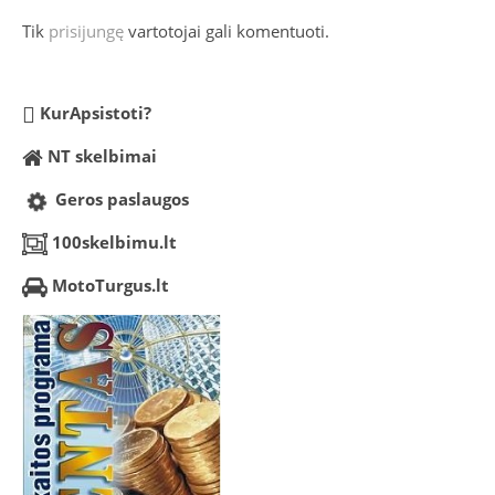
Tik
prisijungę
vartotojai gali komentuoti.
KurApsistoti?
NT skelbimai
Geros paslaugos
100skelbimu.lt
MotoTurgus.lt