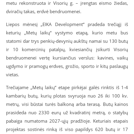
metu rekonstruota ir Visorių g. – įrengtas eismo žiedas,
dviračių takas, erdvė bendruomenei.
Liepos mėnesį „EIKA Development“ pradeda trečiąjį iš
keturių „Metų laikų“ vystymo etapą, kurio metu bus
statomi dar trys penkių-devynių aukštų namai su 130 butų
ir 10 komercinių patalpų, kviesiančių įsikurti Visorių
bendruomenei vertę kursiančius verslus: kavines, vaikų
ugdymo ir pramogų erdves, grožio, sporto ir kitų paslaugų
vietas.
Trečiajame „Metų laikų“ etape pirkėjai galės rinktis iš 1-4
kambarių butų, kurių plotas svyruoja nuo 26 iki 100 kv.
metrų, visi būstai turės balkoną arba terasą. Butų kainos
prasideda nuo 2330 eurų už kvadratinį metrą, o statybų
pabaiga numatoma 2027-ųjų pradžioje. Keturiais etapais
projektas sostinės rinką iš viso papildys 620 butų ir 17