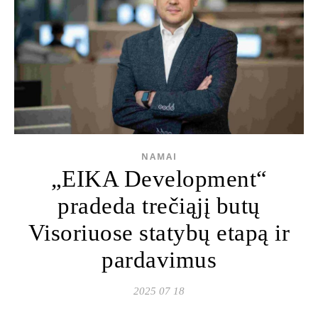
NAMAI
„EIKA Development“
pradeda trečiąjį butų
Visoriuose statybų etapą ir
pardavimus
2025 07 18