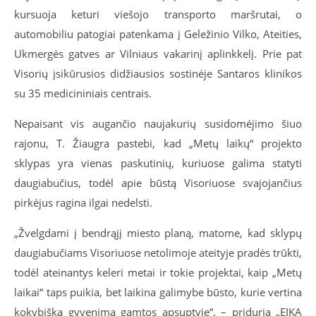
kursuoja keturi viešojo transporto maršrutai, o
automobiliu patogiai patenkama į Geležinio Vilko, Ateities,
Ukmergės gatves ar Vilniaus vakarinį aplinkkelį. Prie pat
Visorių įsikūrusios didžiausios sostinėje Santaros klinikos
su 35 medicininiais centrais.
Nepaisant vis augančio naujakurių susidomėjimo šiuo
rajonu, T. Žiaugra pastebi, kad „Metų laikų“ projekto
sklypas yra vienas paskutinių, kuriuose galima statyti
daugiabučius, todėl apie būstą Visoriuose svajojančius
pirkėjus ragina ilgai nedelsti.
„Žvelgdami į bendrąjį miesto planą, matome, kad sklypų
daugiabučiams Visoriuose netolimoje ateityje pradės trūkti,
todėl ateinantys keleri metai ir tokie projektai, kaip „Metų
laikai“ taps puikia, bet laikina galimybe būsto, kurie vertina
kokybišką gyvenimą gamtos apsuptyje“, – priduria „EIKA