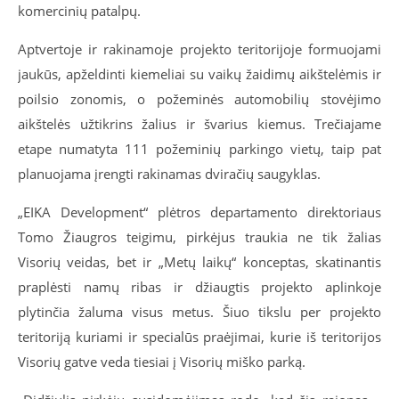
komercinių patalpų.
Aptvertoje ir rakinamoje projekto teritorijoje formuojami
jaukūs, apželdinti kiemeliai su vaikų žaidimų aikštelėmis ir
poilsio zonomis, o požeminės automobilių stovėjimo
aikštelės užtikrins žalius ir švarius kiemus. Trečiajame
etape numatyta 111 požeminių parkingo vietų, taip pat
planuojama įrengti rakinamas dviračių saugyklas.
„EIKA Development“ plėtros departamento direktoriaus
Tomo Žiaugros teigimu, pirkėjus traukia ne tik žalias
Visorių veidas, bet ir „Metų laikų“ konceptas, skatinantis
praplėsti namų ribas ir džiaugtis projekto aplinkoje
plytinčia žaluma visus metus. Šiuo tikslu per projekto
teritoriją kuriami ir specialūs praėjimai, kurie iš teritorijos
Visorių gatve veda tiesiai į Visorių miško parką.