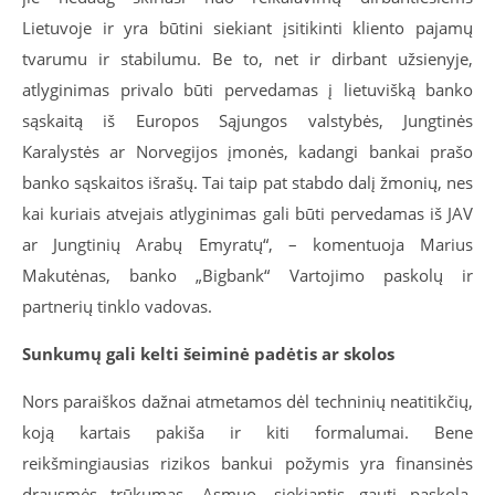
Lietuvoje ir yra būtini siekiant įsitikinti kliento pajamų
tvarumu ir stabilumu. Be to, net ir dirbant užsienyje,
atlyginimas privalo būti pervedamas į lietuvišką banko
sąskaitą iš Europos Sąjungos valstybės, Jungtinės
Karalystės ar Norvegijos įmonės, kadangi bankai prašo
banko sąskaitos išrašų. Tai taip pat stabdo dalį žmonių, nes
kai kuriais atvejais atlyginimas gali būti pervedamas iš JAV
ar Jungtinių Arabų Emyratų“, – komentuoja Marius
Makutėnas, banko „Bigbank“ Vartojimo paskolų ir
partnerių tinklo vadovas.
Sunkumų gali kelti šeiminė padėtis ar skolos
Nors paraiškos dažnai atmetamos dėl techninių neatitikčių,
koją kartais pakiša ir kiti formalumai. Bene
reikšmingiausias rizikos bankui požymis yra finansinės
drausmės trūkumas. Asmuo, siekiantis gauti paskolą,