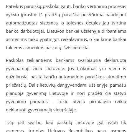
Pateikus paraišką paskolai gauti, banko vertinimo procesas
vyksta įprastai: iš pradžių paraiška peržiūrima naudojant
automatizuotas sistemas, o tolesnes detales jau tvirtina
banko darbuotojai. Lietuvos bankai užsienyje dirbantiems
asmenims taiko ypatingus reikalavimus, o kai kurie bankai
tokiems asmenims paskolų išvis neteikia.
Paskolas teikiantiems bankams svarbiausia deklaruota
gyvenamoji vieta Lietuvoje. Jos trūkumas yra viena iš
dažniausiai pasitaikančių automatinio paraiškos atmetimo
priežasčių. Dalis lietuvių, dar gyvendami užsienyje, pamažu
planuoja gyvenimą Lietuvoje ir nori pradėti čia statyti
gyvenimo pamatus – tokiu atveju pirmiausia reikia
deklaruoti gyvenamąją vietą šalyje.
Taip pat svarbu, kad paskolą Lietuvoje gali gauti tik
asmenys, turintys Lietuvos Respublikos pasą, asmens