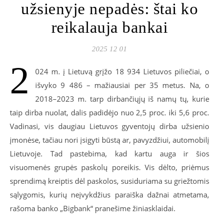
užsienyje nepadės: štai ko
reikalauja bankai
2025 12 01
2
024 m. į Lietuvą grįžo 18 934 Lietuvos piliečiai, o
išvyko 9 486 – mažiausiai per 35 metus. Na, o
2018–2023 m. tarp dirbančiųjų iš namų tų, kurie
taip dirba nuolat, dalis padidėjo nuo 2,5 proc. iki 5,6 proc.
Vadinasi, vis daugiau Lietuvos gyventojų dirba užsienio
įmonėse, tačiau nori įsigyti būstą ar, pavyzdžiui, automobilį
Lietuvoje. Tad pastebima, kad kartu auga ir šios
visuomenės grupės paskolų poreikis. Vis dėlto, priėmus
sprendimą kreiptis dėl paskolos, susiduriama su griežtomis
sąlygomis, kurių neįvykdžius paraiška dažnai atmetama,
rašoma banko „Bigbank“ pranešime žiniasklaidai.