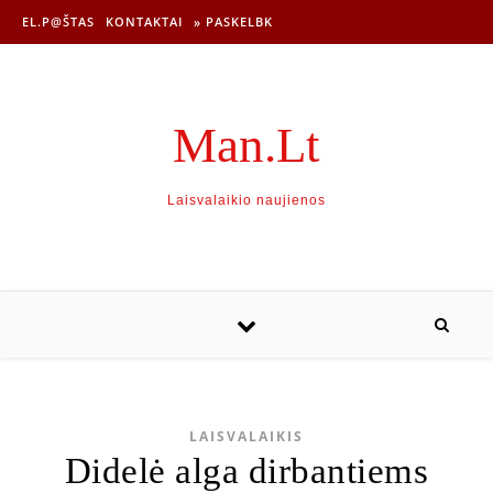
EL.P@ŠTAS
KONTAKTAI
» PASKELBK
Man.Lt
Laisvalaikio naujienos
LAISVALAIKIS
Didelė alga dirbantiems