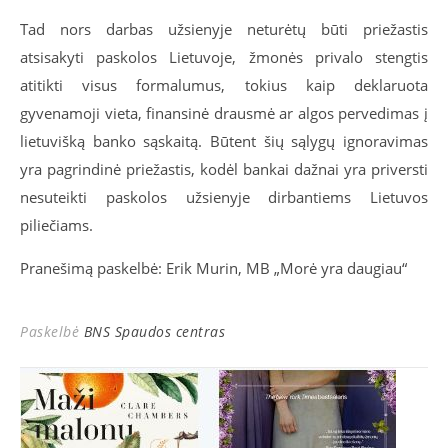
Tad nors darbas užsienyje neturėtų būti priežastis
atsisakyti paskolos Lietuvoje, žmonės privalo stengtis
atitikti visus formalumus, tokius kaip deklaruota
gyvenamoji vieta, finansinė drausmė ar algos pervedimas į
lietuvišką banko sąskaitą. Būtent šių sąlygų ignoravimas
yra pagrindinė priežastis, kodėl bankai dažnai yra priversti
nesuteikti paskolos užsienyje dirbantiems Lietuvos
piliečiams.
Pranešimą paskelbė: Erik Murin, MB „Morė yra daugiau“
Paskelbė
BNS Spaudos centras