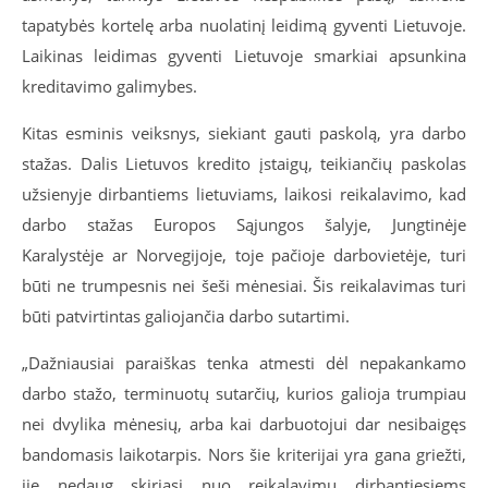
tapatybės kortelę arba nuolatinį leidimą gyventi Lietuvoje.
Laikinas leidimas gyventi Lietuvoje smarkiai apsunkina
kreditavimo galimybes.
Kitas esminis veiksnys, siekiant gauti paskolą, yra darbo
stažas. Dalis Lietuvos kredito įstaigų, teikiančių paskolas
užsienyje dirbantiems lietuviams, laikosi reikalavimo, kad
darbo stažas Europos Sąjungos šalyje, Jungtinėje
Karalystėje ar Norvegijoje, toje pačioje darbovietėje, turi
būti ne trumpesnis nei šeši mėnesiai. Šis reikalavimas turi
būti patvirtintas galiojančia darbo sutartimi.
„Dažniausiai paraiškas tenka atmesti dėl nepakankamo
darbo stažo, terminuotų sutarčių, kurios galioja trumpiau
nei dvylika mėnesių, arba kai darbuotojui dar nesibaigęs
bandomasis laikotarpis. Nors šie kriterijai yra gana griežti,
jie nedaug skiriasi nuo reikalavimų dirbantiesiems