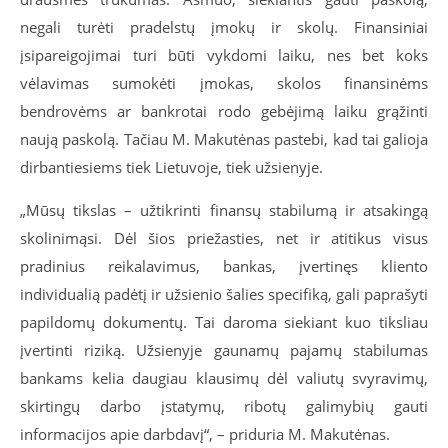
negali turėti pradelstų įmokų ir skolų. Finansiniai
įsipareigojimai turi būti vykdomi laiku, nes bet koks
vėlavimas sumokėti įmokas, skolos finansinėms
bendrovėms ar bankrotai rodo gebėjimą laiku grąžinti
naują paskolą. Tačiau M. Makutėnas pastebi, kad tai galioja
dirbantiesiems tiek Lietuvoje, tiek užsienyje.
„Mūsų tikslas – užtikrinti finansų stabilumą ir atsakingą
skolinimąsi. Dėl šios priežasties, net ir atitikus visus
pradinius reikalavimus, bankas, įvertinęs kliento
individualią padėtį ir užsienio šalies specifiką, gali paprašyti
papildomų dokumentų. Tai daroma siekiant kuo tiksliau
įvertinti riziką. Užsienyje gaunamų pajamų stabilumas
bankams kelia daugiau klausimų dėl valiutų svyravimų,
skirtingų darbo įstatymų, ribotų galimybių gauti
informacijos apie darbdavį“, – priduria M. Makutėnas.