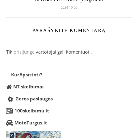
2024 10 08
PARAŠYKITE KOMENTARĄ
Tik
prisijungę
vartotojai gali komentuoti.
KurApsistoti?
NT skelbimai
Geros paslaugos
100skelbimu.lt
MotoTurgus.lt