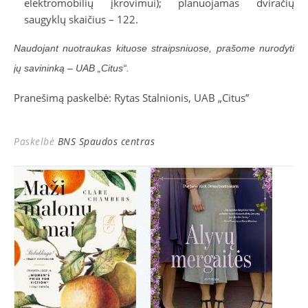
elektromobilių įkrovimui); planuojamas dviračių
saugyklų skaičius – 122.
Naudojant nuotraukas kituose straipsniuose, prašome nurodyti
jų savininką – UAB „Citus“.
Pranešimą paskelbė: Rytas Stalnionis, UAB „Citus”
Paskelbė
BNS Spaudos centras