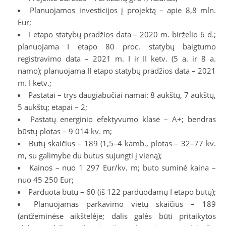
Planuojamos investicijos į projektą – apie 8,8 mln.
Eur;
I etapo statybų pradžios data – 2020 m. birželio 6 d.;
planuojama I etapo 80 proc. statybų baigtumo
registravimo data – 2021 m. I ir II ketv. (5 a. ir 8 a.
namo); planuojama II etapo statybų pradžios data – 2021
m. I ketv.;
Pastatai – trys daugiabučiai namai: 8 aukštų, 7 aukštų,
5 aukštų; etapai – 2;
Pastatų energinio efektyvumo klasė – A+; bendras
būstų plotas – 9 014 kv. m;
Butų skaičius – 189 (1,5–4 kamb., plotas – 32–77 kv.
m, su galimybe du butus sujungti į vieną);
Kainos – nuo 1 297 Eur/kv. m; buto suminė kaina –
nuo 45 250 Eur;
Parduota butų – 60 (iš 122 parduodamų I etapo butų);
Planuojamas parkavimo vietų skaičius – 189
(antžeminėse aikštelėje; dalis galės būti pritaikytos