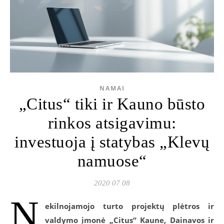
NAMAI
„Citus“ tiki ir Kauno būsto
rinkos atsigavimu:
investuoja į statybas „Klevų
namuose“
2020 07 08
N
ekilnojamojo turto projektų plėtros ir
valdymo įmonė „Citus“ Kaune, Dainavos ir