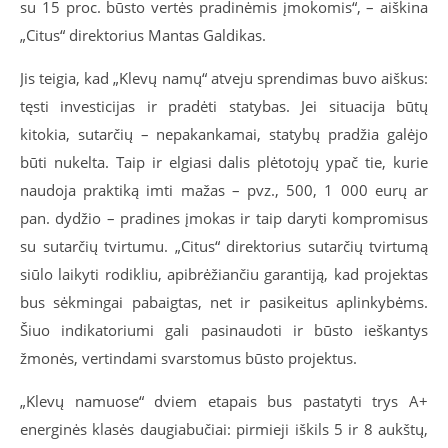
su 15 proc. būsto vertės pradinėmis įmokomis“, – aiškina
„Citus“ direktorius Mantas Galdikas.
Jis teigia, kad „Klevų namų“ atveju sprendimas buvo aiškus:
tęsti investicijas ir pradėti statybas. Jei situacija būtų
kitokia, sutarčių – nepakankamai, statybų pradžia galėjo
būti nukelta. Taip ir elgiasi dalis plėtotojų ypač tie, kurie
naudoja praktiką imti mažas – pvz., 500, 1 000 eurų ar
pan. dydžio – pradines įmokas ir taip daryti kompromisus
su sutarčių tvirtumu. „Citus“ direktorius sutarčių tvirtumą
siūlo laikyti rodikliu, apibrėžiančiu garantiją, kad projektas
bus sėkmingai pabaigtas, net ir pasikeitus aplinkybėms.
Šiuo indikatoriumi gali pasinaudoti ir būsto ieškantys
žmonės, vertindami svarstomus būsto projektus.
„Klevų namuose“ dviem etapais bus pastatyti trys A+
energinės klasės daugiabučiai: pirmieji iškils 5 ir 8 aukštų,