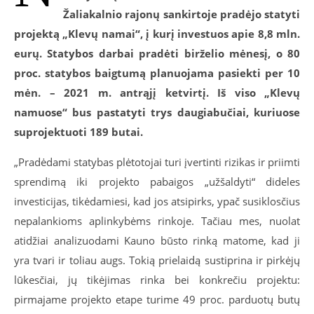
Žaliakalnio rajonų sankirtoje pradėjo statyti
projektą „Klevų namai“, į kurį investuos apie 8,8 mln.
eurų. Statybos darbai pradėti birželio mėnesį, o 80
proc. statybos baigtumą planuojama pasiekti per 10
mėn. – 2021 m. antrąjį ketvirtį. Iš viso „Klevų
namuose“ bus pastatyti trys daugiabučiai, kuriuose
suprojektuoti 189 butai.
„Pradėdami statybas plėtotojai turi įvertinti rizikas ir priimti
sprendimą iki projekto pabaigos „užšaldyti“ dideles
investicijas, tikėdamiesi, kad jos atsipirks, ypač susiklosčius
nepalankioms aplinkybėms rinkoje. Tačiau mes, nuolat
atidžiai analizuodami Kauno būsto rinką matome, kad ji
yra tvari ir toliau augs. Tokią prielaidą sustiprina ir pirkėjų
lūkesčiai, jų tikėjimas rinka bei konkrečiu projektu:
pirmajame projekto etape turime 49 proc. parduotų butų