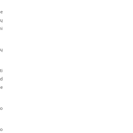
me
tų
mi
tų
ti
ad
me
no
io