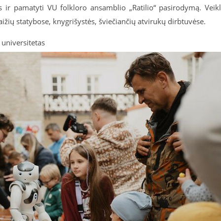
nas ir pamatyti VU folkloro ansamblio „Ratilio“ pasirodymą. Veik
žių statybose, knygrišystės, šviečiančių atvirukų dirbtuvėse.
 universitetas