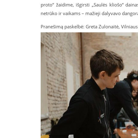
proto“ žaidime, išgirsti „Saulės kliošo“ dai
netrūko ir vaikams – mažieji dalyvavo dangorai
Pranešimą paskelbė: Greta Zulonaitė, Vilniaus