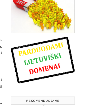
s.
e,
VU
VU
di
REKOMENDUOJAME
 –