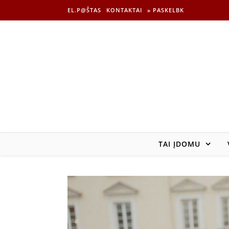
EL.P@ŠTAS
KONTAKTAI
» PASKELBK
TAI ĮDOMU