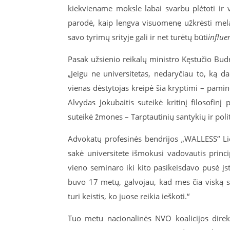
kiekviename moksle labai svarbu plėtoti ir 
parodė, kaip lengva visuomenę užkrėsti mela
savo tyrimų srityje gali ir net turėtų būti
influe
Pasak užsienio reikalų ministro Kęstučio Budr
„Jeigu ne universitetas, nedaryčiau to, ką 
vienas dėstytojas kreipė šia kryptimi – paminėč
Alvydas Jokubaitis suteikė kritinį filosofinį
suteikė žmones – Tarptautinių santykių ir po
Advokatų profesinės bendrijos „WALLESS“ Li
sakė universitete išmokusi vadovautis prin
vieno seminaro iki kito pasikeisdavo pusė įs
buvo 17 metų, galvojau, kad mes čia viską s
turi keistis, ko juose reikia ieškoti.“
Tuo metu nacionalinės NVO koalicijos direk