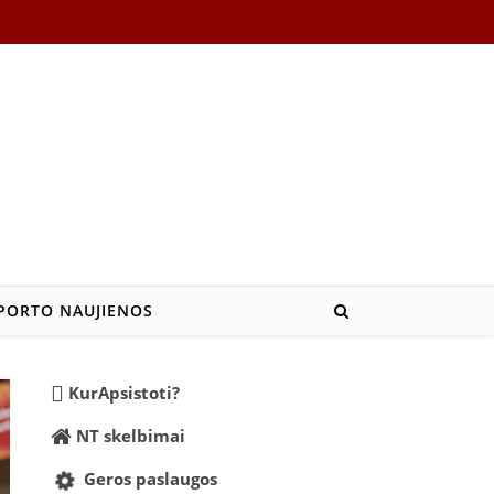
PORTO NAUJIENOS
KurApsistoti?
NT skelbimai
Geros paslaugos