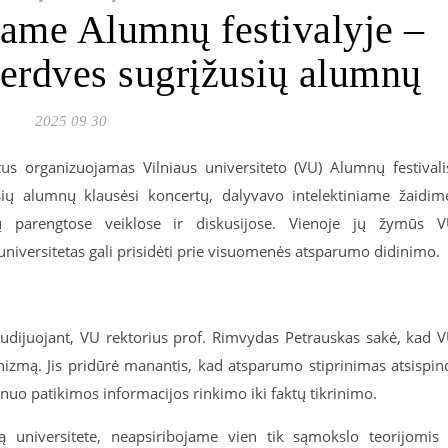
ame Alumnų festivalyje –
 erdves sugrįžusių alumnų
2025 09 30
s organizuojamas Vilniaus universiteto (VU) Alumnų festivali
sių alumnų klausėsi koncertų, dalyvavo intelektiniame žaidim
etų parengtose veiklose ir diskusijose. Vienoje jų žymūs 
niversitetas gali prisidėti prie visuomenės atsparumo didinimo.
tudijuojant, VU rektorius prof. Rimvydas Petrauskas sakė, kad 
anizmą. Jis pridūrė manantis, kad atsparumo stiprinimas atsispin
nuo patikimos informacijos rinkimo iki faktų tikrinimo.
ą universitete, neapsiribojame vien tik sąmokslo teorijomis