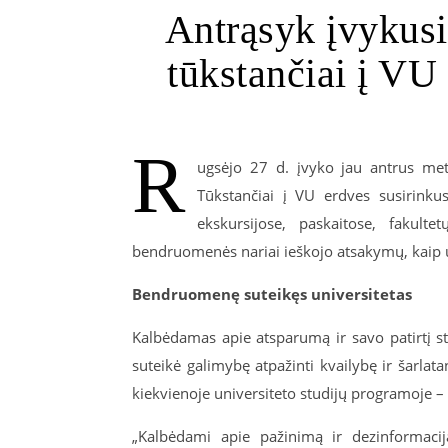
Antrąsyk įvykusi
tūkstančiai į VU
R
ugsėjo 27 d. įvyko jau antrus metu
Tūkstančiai į VU erdves susirinku
ekskursijose, paskaitose, fakult
bendruomenės nariai ieškojo atsakymų, kaip u
Bendruomenę suteikęs universitetas
Kalbėdamas apie atsparumą ir savo patirtį s
suteikė galimybę atpažinti kvailybę ir šarlat
kiekvienoje universiteto studijų programoje – 
„Kalbėdami apie pažinimą ir dezinformacij