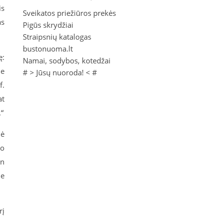
is
Sveikatos priežiūros prekės
as
Pigūs skrydžiai
Straipsnių katalogas
bustonuoma.lt
ę:
Namai, sodybos, kotedžai
Ne
# >
Jūsų nuoroda!
< #
f.
at
“
nė
uo
an
ie
rį