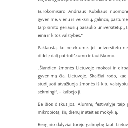
Eurokomisaro Andriaus Kubiliaus nuomone,
gyvenime, vienu iš veiksnių, galinčių pastūmėti
tarp šimto geriausių pasaulio universitetų: 
eina ir kitos valstybės.“
Paklausta, ko netektume, jei universitetų n
didelę dalį patriotiškumo ir tautiškumo.
„Šiandien žmonės Lietuvoje mokosi ir dirba 
gyvenimą čia, Lietuvoje. Skaičiai rodo, ka
studijuoti atvažiuoja žmonės iš kitų valstybių
sėkmingi“, – kalbėjo ji.
Be šios diskusijos, Alumnų festivalyje taip
mikrobiotą, šių dienų ir ateities mokyklą.
Renginio dalyviai turėjo galimybę tapti Lietuv