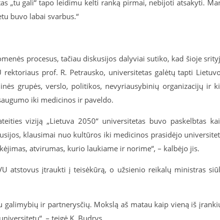
tas „tu gali“ tapo leidimu kelti ranką pirmai, nebijoti atsakyti. Ma
etu buvo labai svarbus.“
omenės procesus, tačiau diskusijos dalyviai sutiko, kad šioje srity
rektoriaus prof. R. Petrausko, universitetas galėtų tapti Lietuv
inės grupės, verslo, politikos, nevyriausybinių organizacijų ir ki
 saugumo iki medicinos ir paveldo.
teities viziją „Lietuva 2050“ universitetas buvo paskelbtas ka
kusijos, klausimai nuo kultūros iki medicinos prasidėjo universite
ėjimas, atvirumas, kurio laukiame ir norime“, – kalbėjo jis.
 atstovus įtraukti į teisėkūrą, o užsienio reikalų ministras siū
au galimybių ir partnerysčių. Mokslą aš matau kaip vieną iš įranki
niversitetu“, – teigė K. Budrys.