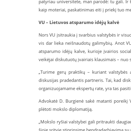
patyriau universitete, man parodė: tu gali. Ir 
kaip moteriai, paskatinimas eiti į priekį tuo m
VU – Lietuvos atsparumo idėjų kalvė
Nors VU įsitraukia į svarbius valstybės ir visu
vis dar lieka neišnaudotų galimybių. Anot VU 
atsparumo idėjų kalve, kurioje įvairios social
veikėjai diskutuotų įvairiais klausimais – nuo
„Turime gerų praktikų – kuriant valstybės a
diskusijas pradedantis partneris. Tai, kad dis
organizuojamame ekspertų rate, yra tas pasitik
Advokatė D. Burgienė sakė matanti poreikį VU
plėtoti mokslo diplomatiją.
„Mokslo ryšiai valstybei gali pritraukti daugi
šioje srityje stiprinsime bendradarbiavimą su u