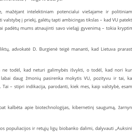
 mažėjant intelektiniam potencialui viešajame ir politinia
 valstybę į priekį, galėtų tapti ambicingas tikslas – kad VU patek
„Tai padėtų mums atnaujinti savo viešąjį gyvenimą – tokia krypti
eliktų, advokatė D. Burgienė teigė mananti, kad Lietuva praras
ne todėl, kad neturi galimybės išvykti, o todėl, kad nori kur
d labai daug žmonių pasirenka mokytis VU, pozityvu ir tai, k
. Tai – stipri indikacija, parodanti, kiek mes, kaip valstybė, esa
 pat kalbėta apie biotechnologijas, kibernetinį saugumą, žarny
os populiacijos ir retųjų ligų biobanko dalimi, dalyvauti „Auksin