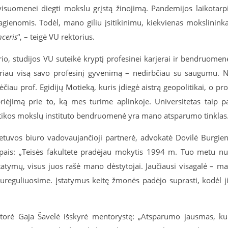
visuomenei diegti mokslu grįstą žinojimą. Pandemijos laikotarp
gienomis. Todėl, mano giliu įsitikinimu, kiekvienas mokslinink
nceris
“, – teigė VU rektorius.
io, studijos VU suteikė kryptį profesinei karjerai ir bendruomen
dariau visą savo profesinį gyvenimą – nedirbčiau su saugumu. 
iau prof. Egidijų Motieką, kuris įdiegė aistrą geopolitikai, o pro
 priėjimą prie to, ką mes turime aplinkoje. Universitetas taip p
litikos mokslų instituto bendruomenė yra mano atsparumo tinklas.
etuvos biuro vadovaujančioji partnerė, advokatė Dovilė Burgie
cipais: „Teisės fakultete pradėjau mokytis 1994 m. Tuo metu n
tatymų, visus juos rašė mano dėstytojai. Jaučiausi visagalė – m
ureguliuosime. Įstatymus keitę žmonės padėjo suprasti, kodėl j
torė Gaja Šavelė išskyrė mentorystę: „Atsparumo jausmas, ku