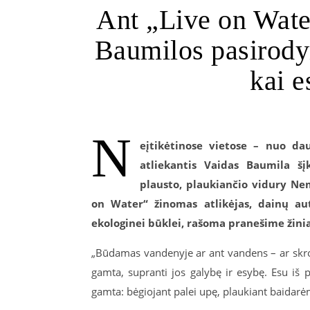
Ant „Live on Wate
Baumilos pasirody
kai 
N
eįtikėtinose vietose – nuo da
atliekantis Vaidas Baumila š
plausto, plaukiančio vidury Ne
on Water“ žinomas atlikėjas, dainų au
ekologinei būklei, rašoma pranešime žinia
„Būdamas vandenyje ar ant vandens – ar skros
gamta, supranti jos galybę ir esybę. Esu iš
gamta: bėgiojant palei upę, plaukiant baidarėmi