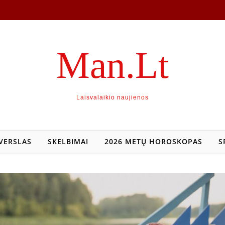
Man.Lt
Laisvalaikio naujienos
VERSLAS
SKELBIMAI
2026 METŲ HOROSKOPAS
S