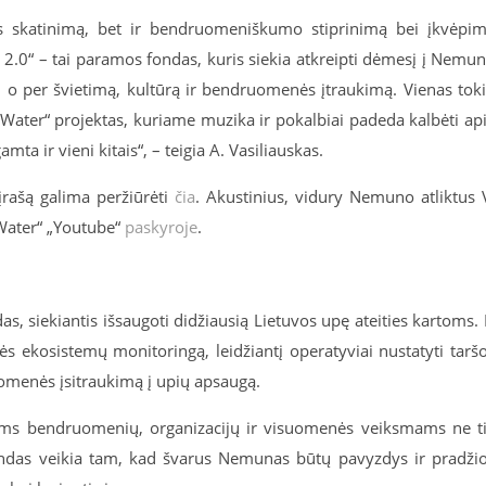
os skatinimą, bet ir bendruomeniškumo stiprinimą bei įkvėpi
 2.0“ – tai paramos fondas, kuris siekia atkreipti dėmesį į Nemu
 o per švietimą, kultūrą ir bendruomenės įtraukimą. Vienas tok
n Water“ projektas, kuriame muzika ir pokalbiai padeda kalbėti ap
mta ir vieni kitais“, – teigia A. Vasiliauskas.
įrašą galima peržiūrėti
čia
. Akustinius, vidury Nemuno atliktus 
 Water“ „Youtube“
paskyroje
.
, siekiantis išsaugoti didžiausią Lietuvos upę ateities kartoms. 
ės ekosistemų monitoringą, leidžiantį operatyviai nustatyti tarš
isuomenės įsitraukimą į upių apsaugą.
iems bendruomenių, organizacijų ir visuomenės veiksmams ne t
ondas veikia tam, kad švarus Nemunas būtų pavyzdys ir pradži