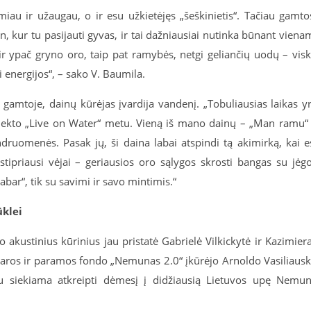
iau ir užaugau, o ir esu užkietėjęs „šeškinietis“. Tačiau gamto
, kur tu pasijauti gyvas, ir tai dažniausiai nutinka būnant viena
r ypač gryno oro, taip pat ramybės, netgi geliančių uodų – vis
i energijos“, – sako V. Baumila.
 gamtoje, dainų kūrėjas įvardija vandenį. „Tobuliausias laikas y
ojekto „Live on Water“ metu. Vieną iš mano dainų – „Man ramu“
ndruomenės. Pasak jų, ši daina labai atspindi tą akimirką, kai e
stipriausi vėjai – geriausios oro sąlygos skrosti bangas su jėg
abar“, tik su savimi ir savo mintimis.“
klei
 akustinius kūrinius jau pristatė Gabrielė Vilkickytė ir Kazimier
abdaros ir paramos fondo „Nemunas 2.0“ įkūrėjo Arnoldo Vasiliaus
u siekiama atkreipti dėmesį į didžiausią Lietuvos upę Nemu