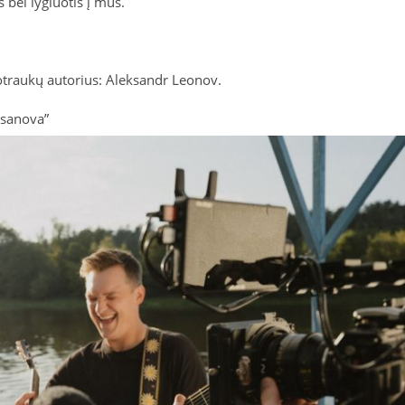
 bei lygiuotis į mus.
traukų autorius: Aleksandr Leonov.
osanova”