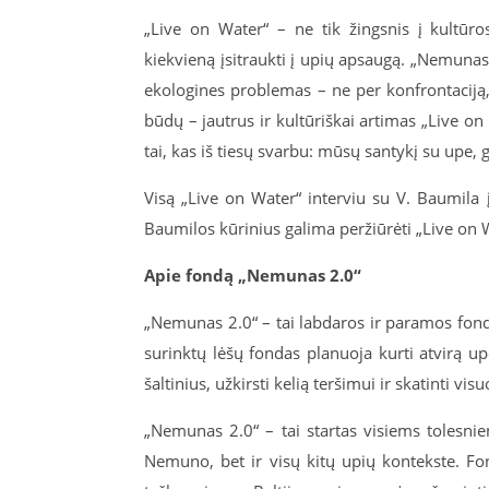
„Live on Water“ – ne tik žingsnis į kultūr
kiekvieną įsitraukti į upių apsaugą. „Nemunas
ekologines problemas – ne per konfrontaciją,
būdų – jautrus ir kultūriškai artimas „Live o
tai, kas iš tiesų svarbu: mūsų santykį su upe, ga
Visą „Live on Water“ interviu su V. Baumila 
Baumilos kūrinius galima peržiūrėti „Live on
Apie fondą „Nemunas 2.0“
„Nemunas 2.0“ – tai labdaros ir paramos fondas
surinktų lėšų fondas planuoja kurti atvirą up
šaltinius, užkirsti kelią teršimui ir skatinti v
„Nemunas 2.0“ – tai startas visiems tolesn
Nemuno, bet ir visų kitų upių kontekste. F