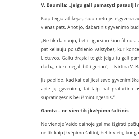
V. Baumila: „Jeigu gali pamatyti pasaulį i
Kaip teigia atlikėjas, šiuo metu jis išgyvena a
vienas pats. Anot jo, dabartinis gyvenimo bū
„Ne tik dainuoju, bet ir įgarsinu kino filmus, v
pat keliauju po užsienio valstybes, kur koncer
Lietuvos. Galiu drąsiai teigti: jeigu tu gali p
darbą, nieko negali būti geriau“, – tvirtina V. 
Jis papildo, kad kai dalijiesi savo gyvenimiška
apie jų gyvenimą, tai taip pat praturtina a
supratingesnis bei išmintingesnis.“
Gamta – ne vien tik įkvėpimo šaltinis
Ne vienoje Vaido dainoje galima išgirsti pači
ne tik kaip įkvėpimo šaltinį, bet ir vietą, kur 