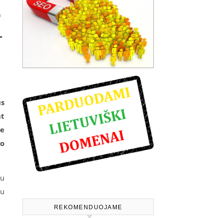
o
–
us
nt
ve
no
su
su
REKOMENDUOJAME