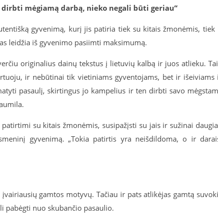
r dirbti mėgiamą darbą, nieko negali būti geriau“
utentišką gyvenimą, kurį jis patiria tiek su kitais žmonėmis, tiek 
das leidžia iš gyvenimo pasiimti maksimumą.
erčiu originalius dainų tekstus į lietuvių kalbą ir juos atlieku. Ta
tuoju, ir nebūtinai tik vietiniams gyventojams, bet ir išeiviams 
amatyti pasaulį, skirtingus jo kampelius ir ten dirbti savo mėgsta
Baumila.
 patirtimi su kitais žmonėmis, susipažįsti su jais ir sužinai daugi
smeninį gyvenimą. „Tokia patirtis yra neišdildoma, o ir darai
ų įvairiausių gamtos motyvų. Tačiau ir pats atlikėjas gamtą suvok
gali pabėgti nuo skubančio pasaulio.