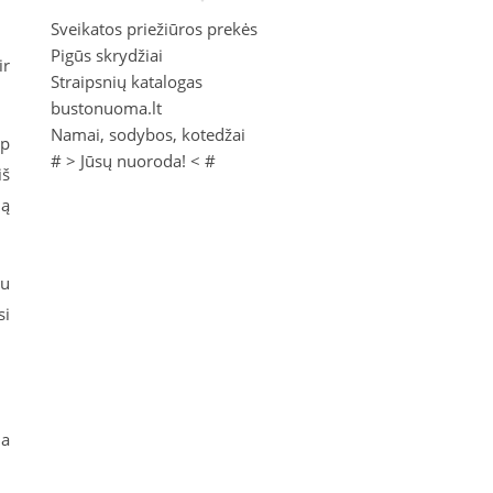
Sveikatos priežiūros prekės
Pigūs skrydžiai
ir
Straipsnių katalogas
bustonuoma.lt
Namai, sodybos, kotedžai
ip
# >
Jūsų nuoroda!
< #
iš
mą
au
si
ia