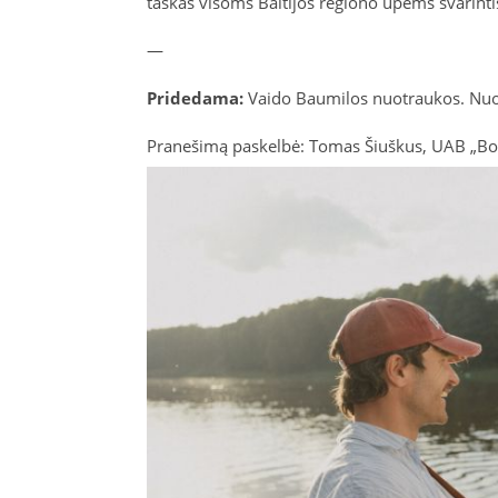
taškas visoms Baltijos regiono upėms švarintis
—
Pridedama:
Vaido Baumilos nuotraukos. Nuo
Pranešimą paskelbė: Tomas Šiuškus, UAB „B