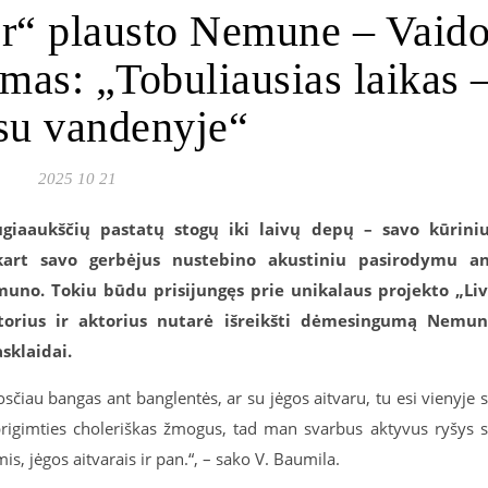
r“ plausto Nemune – Vaid
mas: „Tobuliausias laikas 
esu vandenyje“
2025 10 21
ugiaaukščių pastatų stogų iki laivų depų – savo kūrini
įkart savo gerbėjus nustebino akustiniu pasirodymu a
muno. Tokiu būdu prisijungęs prie unikalaus projekto „Li
torius ir aktorius nutarė išreikšti dėmesingumą Nemu
sklaidai.
čiau bangas ant banglentės, ar su jėgos aitvaru, tu esi vienyje 
 prigimties choleriškas žmogus, tad man svarbus aktyvus ryšys 
s, jėgos aitvarais ir pan.“, – sako V. Baumila.