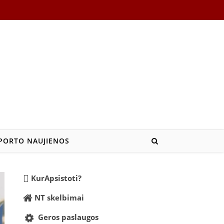
PORTO NAUJIENOS
KurApsistoti?
NT skelbimai
Geros paslaugos