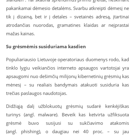
pakankamai dėmesio detalėms. Svarbu atkreipti dėmesį ne
tik į dizainą, bet ir į detales – svetainės adresą, įtartinai
atrodančias nuorodas, gramatines klaidas ar neįprastai
mažas kainas.
Su grėsmėmis susiduriama kasdien
Populiariausio Lietuvoje operatoriaus duomenys rodo, kad
tinklo lygiu veikiančios interneto apsaugos vartotojai yra
apsaugomi nuo dešimčių milijonų kibernetinių grėsmių kas
mėnesį – su realiais bandymais atakuoti susiduria kas
trečias paslaugos naudotojas.
Didžiąją dalį užblokuotų grėsmių sudarė kenkėjiškas
turinys (angl. malware). Beveik kas ketvirta užfiksuota
grėsmė buvo susijusi su sukčiavimo atakomis
(angl. phishing), o daugiau nei 40 proc. – su jau