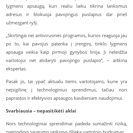
lygmens apsaugą, kuri realiu laiku tikrina lankomus
adresus ir blokuoja pavojingus puslapius dar prieš
užmezgant ryšį.
„Skirtingai nei antivirusinės programos, kurios reaguoja jau
po to, kai pavojus patenka į įrenginį, tinklo lygmens
apsauga veikia kaip pirmoji gynybos linija. Ji neleidžia
vartotojui net atidaryti pavojingo puslapio“, – aiškina
ekspertas.
Pasak jo, tai ypač aktualu tiems vartotojams, kurie yra
neįsigilinę į technologinius sprendimus, tačiau nori
paprastos ir efektyvios apsaugos kasdieniam naudojimui.
Svarbiausia – nepasitikėti aklai
Nors technologiniai sprendimai padeda sumažinti riziką,
pagrindinis saugumo veiksnys išlieka vartotojo budrumas.