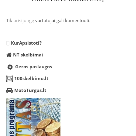
Tik
prisijungę
vartotojai gali komentuoti.
KurApsistoti?
NT skelbimai
Geros paslaugos
100skelbimu.lt
MotoTurgus.lt