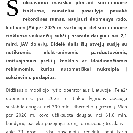
S
ukčiavimui masiškai plintant socialiniuose
tinkluose, nuostoliai pasaulyje pasiekė
rekordines sumas. Naujausi duomenys rodo,
kad vien JAV per 2025 m. vartotojai dėl socialiniuose
tinkluose veikiančių sukčių prarado daugiau nei 2,1
mlrd. JAV dolerių. Didelė dalis šių atvejų susiję su
netikromis elektroninėmis parduotuvėmis,
imituojamais prekių ženklais ar klaidinančiomis
reklamomis, kurios automatiškai nukreipia į
sukčiavimo puslapius.
Didžiausio mobiliojo ryšio operatoriaus Lietuvoje „Tele2“
duomenimis, per 2025 m. tinklo lygmens apsauga
sustabdė daugiau nei 390 mln. kibernetinių grėsmių. Vien
per 2026 m. kovą užfiksuota daugiau nei 61,8 mln.
bandymų pasiekti pavojingą turinį, o maždaug trečdalis –
apie 33 proc. – visų apsaugotų įrenginių bent kartą