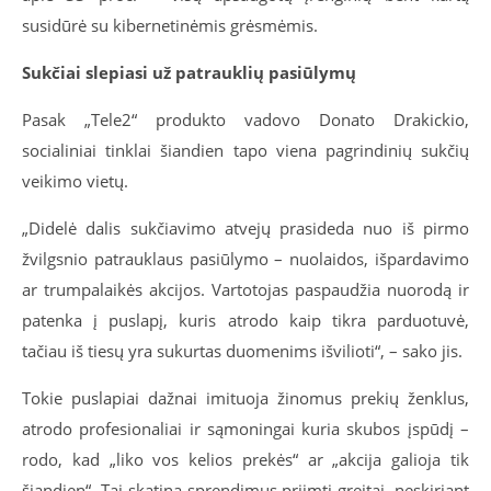
susidūrė su kibernetinėmis grėsmėmis.
Sukčiai slepiasi už patrauklių pasiūlymų
Pasak „Tele2“ produkto vadovo Donato Drakickio,
socialiniai tinklai šiandien tapo viena pagrindinių sukčių
veikimo vietų.
„Didelė dalis sukčiavimo atvejų prasideda nuo iš pirmo
žvilgsnio patrauklaus pasiūlymo – nuolaidos, išpardavimo
ar trumpalaikės akcijos. Vartotojas paspaudžia nuorodą ir
patenka į puslapį, kuris atrodo kaip tikra parduotuvė,
tačiau iš tiesų yra sukurtas duomenims išvilioti“, – sako jis.
Tokie puslapiai dažnai imituoja žinomus prekių ženklus,
atrodo profesionaliai ir sąmoningai kuria skubos įspūdį –
rodo, kad „liko vos kelios prekės“ ar „akcija galioja tik
šiandien“. Tai skatina sprendimus priimti greitai, neskiriant