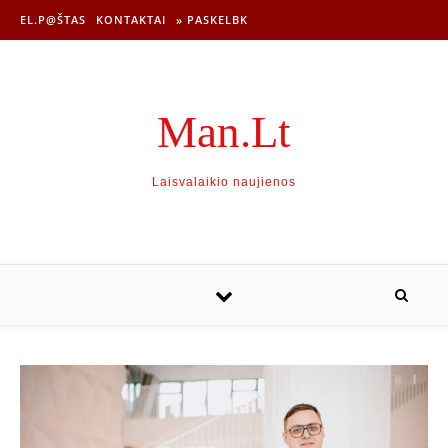
EL.P@ŠTAS
KONTAKTAI
» PASKELBK
Man.Lt
Laisvalaikio naujienos