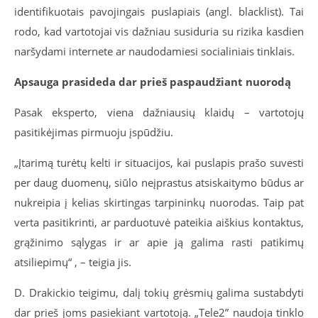
identifikuotais pavojingais puslapiais (angl. blacklist). Tai
rodo, kad vartotojai vis dažniau susiduria su rizika kasdien
naršydami internete ar naudodamiesi socialiniais tinklais.
Apsauga prasideda dar prieš paspaudžiant nuorodą
Pasak eksperto, viena dažniausių klaidų – vartotojų
pasitikėjimas pirmuoju įspūdžiu.
„Įtarimą turėtų kelti ir situacijos, kai puslapis prašo suvesti
per daug duomenų, siūlo neįprastus atsiskaitymo būdus ar
nukreipia į kelias skirtingas tarpininkų nuorodas. Taip pat
verta pasitikrinti, ar parduotuvė pateikia aiškius kontaktus,
grąžinimo sąlygas ir ar apie ją galima rasti patikimų
atsiliepimų“ , – teigia jis.
D. Drakickio teigimu, dalį tokių grėsmių galima sustabdyti
dar prieš joms pasiekiant vartotoją. „Tele2” naudoja tinklo