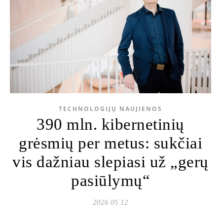
TECHNOLOGIJŲ NAUJIENOS
390 mln. kibernetinių
grėsmių per metus: sukčiai
vis dažniau slepiasi už „gerų
pasiūlymų“
2026 05 12