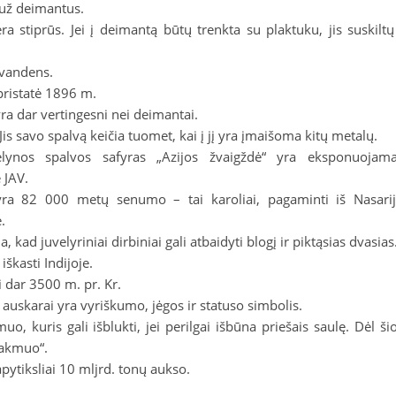
 už deimantus.
ra stiprūs. Jei į deimantą būtų trenkta su plaktuku, jis suskiltų
. vandens.
 pristatė 1896 m.
ra dar vertingesni nei deimantai.
s savo spalvą keičia tuomet, kai į jį yra įmaišoma kitų metalų.
lynos spalvos safyras „Azijos žvaigždė“ yra eksponuojam
 JAV.
yra 82 000 metų senumo – tai karoliai, pagaminti iš Nasari
.
ad juvelyriniai dirbiniai gali atbaidyti blogį ir piktąsias dvasias
škasti Indijoje.
 dar 3500 m. pr. Kr.
i auskarai yra vyriškumo, jėgos ir statuso simbolis.
o, kuris gali išblukti, jei perilgai išbūna priešais saulę. Dėl ši
 akmuo“.
ytiksliai 10 mljrd. tonų aukso.