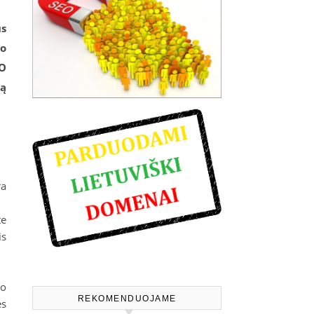
us
vo
 O
tą
ra
te
is
vo
REKOMENDUOJAME
ės