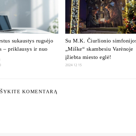
stus sukaustys rugsėjo
Su M.K. Čiurlionio simfonijo
s – priklausys ir nuo
„Miške“ skambesiu Varėnoje
ų
įžiebta miesto eglė!
0
2024 12 15
ŠYKITE KOMENTARĄ