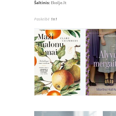
Šaltinis:
Ekolje.lt
Paskelbė
1n1