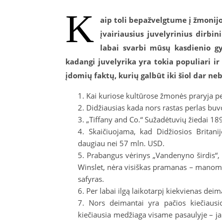
K
aip toli bepažvelgtume į žmonij
įvairiausius juvelyrinius dirbi
labai svarbi mūsų kasdienio g
kadangi juvelyrika yra tokia populiari i
įdomių faktų, kurių galbūt iki šiol dar ne
Kai kuriose kultūrose žmonės praryja per
Didžiausias kada nors rastas perlas buvo
„Tiffany and Co.“ Sužadėtuvių žiedai 
Skaičiuojama, kad Didžiosios Britanij
daugiau nei 57 mln. USD.
Prabangus vėrinys „Vandenyno širdis“,
Winslet, nėra visiškas pramanas – manoma
safyras.
Per labai ilgą laikotarpį kiekvienas deima
Nors deimantai yra pačios kiečiaus
kiečiausia medžiaga visame pasaulyje – ja