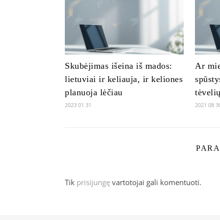
Skubėjimas išeina iš mados:
Ar mie
lietuviai ir keliauja, ir keliones
spūsty
planuoja lėčiau
tėveli
2023 01 31
2021 08 3
PARA
Tik
prisijungę
vartotojai gali komentuoti.