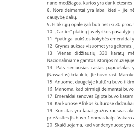
nano medžiagos, kurios yra dar kietesnės
Nors deimantai yra labai kieti – jie nė
daugybę dalių.
Iš tikrųjų opale gali būti net iki 30 proc
„Cartier“ platiną juvelyrikos pasaulyje
Ypatingai aukštos kokybės emeraldai y
Grynas auksas visuomet yra geltonas. Ji
Vienas didžiausių 330 karatų mė
Nacionaliniame gamtos istorijos muziejuje
Pats seniausias rastas papuošalas 
(Nassarius) kriauklių. Jie buvo rasti Maroke
Anuomet daugelyje kultūrų buvo tikima, k
Manoma, kad pirmieji deimantai buvo i
Emeraldai senovės Egipte buvo kasami
Kai kuriose Afrikos kultūrose didžiulia
Kuncitas yra labai gražus rausvas akmu
priežasties jis buvo žinomas kaip „Vakaro
Skaičiuojama, kad vandenynuose yra ap