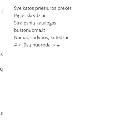
Sveikatos priežiūros prekės
 į
Pigūs skrydžiai
Straipsnių katalogas
bustonuoma.lt
Namai, sodybos, kotedžai
# >
Jūsų nuoroda!
< #
as
jų
.
os