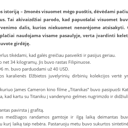
os istoriją – žmonės visuomet mėgo puoštis, dėvėdami pači
nius. Tai akivaizdžiai parodo, kad papuošalai visuomet bu
yvenimo dalis, kurios niekuomet nenorėjome atsisakyti.
r plačiai naudojama visame pasaulyje, verta įvardinti kele
buvote girdėję.
lus tikėdami, kad galės greičiau pasveikti ir pasijus geriau.
 net 34 kilogramų. Jis buvo rastas Filipinuose.
1896 m. buvo parduodami už 40 USD.
os karalienės Elžbietos juvelyrinių dirbinių kolekcijos vertė y
 kuriuo James Cameron kino filme „Titanikas“ buvo pasipuoši Ka
, kad kartu su Titaniku į vandenyno gelmes nugrimzdo ir didžiul
ntas pavirsta į grafitą.
ios medžiagos randamos gamtoje ir ilgą laiką deimantas bu
u kurį laiką taip nebėra. Pastaruoju metu buvo sukurtos sintetin