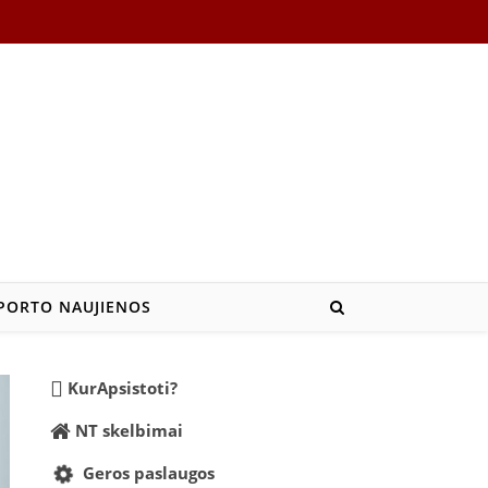
PORTO NAUJIENOS
KurApsistoti?
NT skelbimai
Geros paslaugos