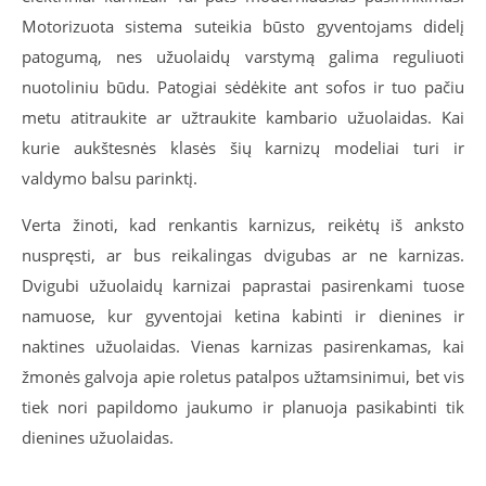
Motorizuota sistema suteikia būsto gyventojams didelį
patogumą, nes užuolaidų varstymą galima reguliuoti
nuotoliniu būdu. Patogiai sėdėkite ant sofos ir tuo pačiu
metu atitraukite ar užtraukite kambario užuolaidas. Kai
kurie aukštesnės klasės šių karnizų modeliai turi ir
valdymo balsu parinktį.
Verta žinoti, kad renkantis karnizus, reikėtų iš anksto
nuspręsti, ar bus reikalingas dvigubas ar ne karnizas.
Dvigubi užuolaidų karnizai paprastai pasirenkami tuose
namuose, kur gyventojai ketina kabinti ir dienines ir
naktines užuolaidas. Vienas karnizas pasirenkamas, kai
žmonės galvoja apie roletus patalpos užtamsinimui, bet vis
tiek nori papildomo jaukumo ir planuoja pasikabinti tik
dienines užuolaidas.