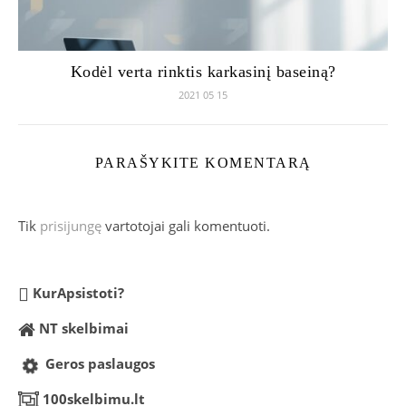
Kodėl verta rinktis karkasinį baseiną?
2021 05 15
PARAŠYKITE KOMENTARĄ
Tik
prisijungę
vartotojai gali komentuoti.
KurApsistoti?
NT skelbimai
Geros paslaugos
100skelbimu.lt