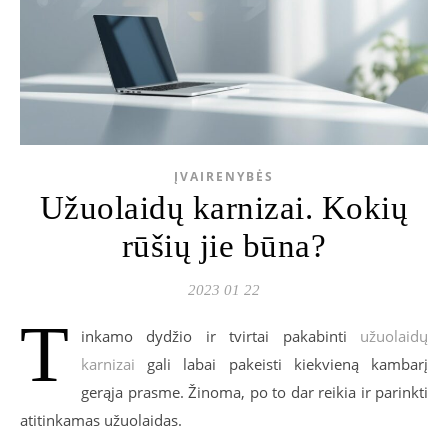
ĮVAIRENYBĖS
Užuolaidų karnizai. Kokių
rūšių jie būna?
2023 01 22
T
inkamo dydžio ir tvirtai pakabinti
užuolaidų
karnizai
gali labai pakeisti kiekvieną kambarį
gerąja prasme. Žinoma, po to dar reikia ir parinkti
atitinkamas užuolaidas.