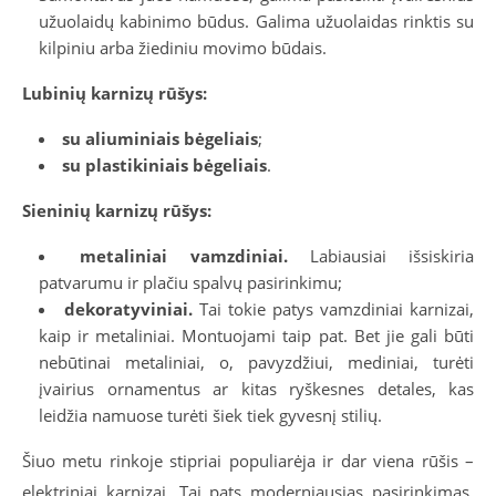
užuolaidų kabinimo būdus. Galima užuolaidas rinktis su
kilpiniu arba žiediniu movimo būdais.
Lubinių karnizų rūšys:
su aliuminiais bėgeliais
;
su plastikiniais bėgeliais
.
Sieninių karnizų rūšys:
metaliniai vamzdiniai.
Labiausiai išsiskiria
patvarumu ir plačiu spalvų pasirinkimu;
dekoratyviniai.
Tai tokie patys vamzdiniai karnizai,
kaip ir metaliniai. Montuojami taip pat. Bet jie gali būti
nebūtinai metaliniai, o, pavyzdžiui, mediniai, turėti
įvairius ornamentus ar kitas ryškesnes detales, kas
leidžia namuose turėti šiek tiek gyvesnį stilių.
Šiuo metu rinkoje stipriai populiarėja ir dar viena rūšis –
elektriniai karnizai. Tai pats moderniausias pasirinkimas.