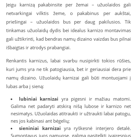
Jeigu karnizą pakabinsite per žemai – užuolaidos gali
netvarkingai vilktis žeme, o pakabinus per aukštai,
priešingai – užuolaidos bus per daug pakilusios. Tik
tinkamas užuolaidų dydis bei idealus karnizo montavimas
gali užtikrinti, kad bendras namų dizaino vaizdas bus pilnai
išbaigtas ir atrodys prabangiai.
Renkantis karnizus, labai svarbu nusipirkti tokios rūšies,
kuri jums yra ne tik patogiausia, bet ir geriausiai dera prie
namų dizaino. Užuolaidų karnizai gali būti montuojami į
lubas arba į sieną:
lubiniai karnizai
yra pigesni ir mažiau matomi.
Galima net padaryti atskirą nišą lubose ir karnizo net
nesimatys. Užuolaidas atitraukti ir užtraukti labai patogu,
nes jos kabinasi ant bėgelių;
sieniniai karnizai
yra ryškesnė interjero detalė.
Sumontavus juos namuose, galima pasitelkti įvairesnius