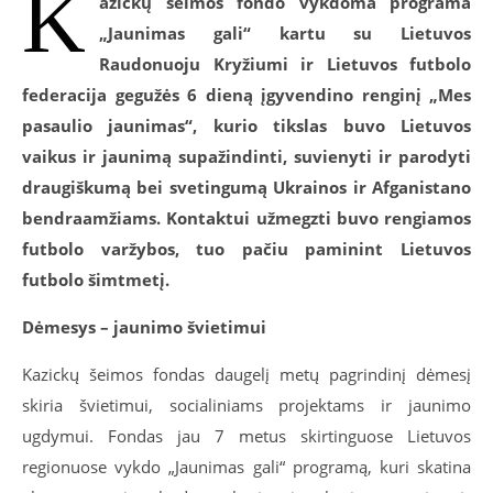
K
azickų šeimos fondo vykdoma programa
„Jaunimas gali“ kartu su Lietuvos
Raudonuoju Kryžiumi ir Lietuvos futbolo
federacija gegužės 6 dieną įgyvendino renginį „Mes
pasaulio jaunimas“, kurio tikslas buvo Lietuvos
vaikus ir jaunimą supažindinti, suvienyti ir parodyti
draugiškumą bei svetingumą Ukrainos ir Afganistano
bendraamžiams. Kontaktui užmegzti buvo rengiamos
futbolo varžybos, tuo pačiu paminint Lietuvos
futbolo šimtmetį.
Dėmesys – jaunimo švietimui
Kazickų šeimos fondas daugelį metų pagrindinį dėmesį
skiria švietimui, socialiniams projektams ir jaunimo
ugdymui. Fondas jau 7 metus skirtinguose Lietuvos
regionuose vykdo „Jaunimas gali“ programą, kuri skatina