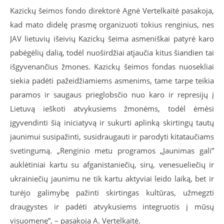
Kazickų šeimos fondo direktorė Agnė Vertelkaitė pasakoja,
kad mato didelę prasmę organizuoti tokius renginius, nes
JAV lietuvių išeivių Kazickų šeima asmeniškai patyrė karo
pabėgėlių dalią, todėl nuoširdžiai atjaučia kitus šiandien tai
išgyvenančius žmones. Kazickų šeimos fondas nuosekliai
siekia padėti pažeidžiamiems asmenims, tame tarpe teikia
paramos ir saugaus prieglobsčio nuo karo ir represijų į
Lietuvą ieškoti atvykusiems žmonėms, todėl ėmėsi
įgyvendinti šią iniciatyvą ir sukurti aplinką skirtingų tautų
jaunimui susipažinti, susidraugauti ir parodyti kitataučiams
svetingumą. „Renginio metu programos „Jaunimas gali”
auklėtiniai kartu su afganistaniečių, sirų, venesueliečių ir
ukrainiečių jaunimu ne tik kartu aktyviai leido laiką, bet ir
turėjo galimybę pažinti skirtingas kultūras, užmegzti
draugystes ir padėti atvykusiems integruotis į mūsų
visuomenę”, – pasakoja A. Vertelkaitė.