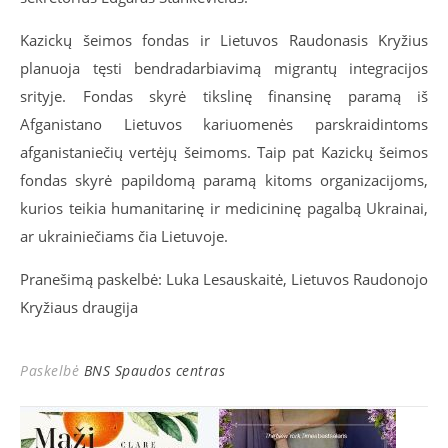
Kazickų šeimos fondas ir Lietuvos Raudonasis Kryžius
planuoja tęsti bendradarbiavimą migrantų integracijos
srityje. Fondas skyrė tikslinę finansinę paramą iš
Afganistano Lietuvos kariuomenės parskraidintoms
afganistaniečių vertėjų šeimoms. Taip pat Kazickų šeimos
fondas skyrė papildomą paramą kitoms organizacijoms,
kurios teikia humanitarinę ir medicininę pagalbą Ukrainai,
ar ukrainiečiams čia Lietuvoje.
Pranešimą paskelbė: Luka Lesauskaitė, Lietuvos Raudonojo
Kryžiaus draugija
Paskelbė
BNS Spaudos centras