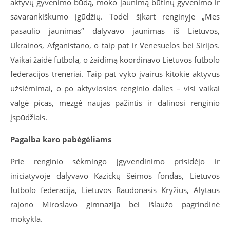
aktyvų gyvenimo būdą, moko jaunimą būtinų gyvenimo ir
savarankiškumo įgūdžių. Todėl šįkart renginyje „Mes
pasaulio jaunimas“ dalyvavo jaunimas iš Lietuvos,
Ukrainos, Afganistano, o taip pat ir Venesuelos bei Sirijos.
Vaikai žaidė futbolą, o žaidimą koordinavo Lietuvos futbolo
federacijos treneriai. Taip pat vyko įvairūs kitokie aktyvūs
užsiėmimai, o po aktyviosios renginio dalies – visi vaikai
valgė picas, mezgė naujas pažintis ir dalinosi renginio
įspūdžiais.
Pagalba karo pabėgėliams
Prie renginio sėkmingo įgyvendinimo prisidėjo ir
iniciatyvoje dalyvavo Kazickų šeimos fondas, Lietuvos
futbolo federacija, Lietuvos Raudonasis Kryžius, Alytaus
rajono Miroslavo gimnazija bei Išlaužo pagrindinė
mokykla.