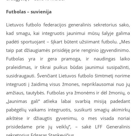
Futbolas – suvienija
Lietuvos futbolo federacijos generalinis sekretorius sako,
kad smagu, kai integruotis jaunimui mūsų šalyje galima
padėti sportuojant – šįkart būtent užsiimant futbolu. „Mes
taip pat džiaugiamės prisidėję prie renginio įgyvendinimo.
Futbolas yra ir gera pramoga, ir naudingas laiko
praleidimas, ir tikrai puikus būdas jaunimui susipažinti,
susidraugauti. Švenčiant Lietuvos futbolo šimtmetį norime
integruoti į žaidimą visus žmones, nepriklausomai nuo jų
amžiaus, tautybės. Futbolas yra žmonėms ir dėl žmonių, o
„Jaunimas gali“ atlieka labai svarbią misiją padedant
pabėgėlių vaikams integruotis, susikurti smagių akimirkų
aikštėse ir džiaugtis gyvenimu, o mes visada noriai
prisidedame prie jų veiklų“, – sakė LFF Generalinis
sekretorius Edgaras Stankevičius.