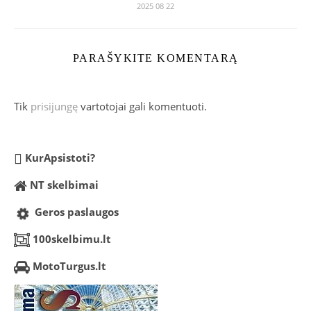
2025 08 22
PARAŠYKITE KOMENTARĄ
Tik
prisijungę
vartotojai gali komentuoti.
KurApsistoti?
NT skelbimai
Geros paslaugos
100skelbimu.lt
MotoTurgus.lt