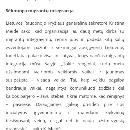
Sėkminga migrantų integracija
Lietuvos Raudonojo Kryžiaus generalinė sekretorė Kristina
Meidė sako, kad organizacija jau daug metų dirba su
migrantų integravimu, remia juos ir padeda kitų šalių
gyventojams pažinti ir sėkmingai apsigyventi Lietuvoje,
todėl labai palaiko visas iniciatyvas, lengvinančias migrantų
integraciją mūsų šalyje. „Tokie renginiai, kurių metu
užsiimdami įvairiomis veiklomis vaikai ir jaunimas
susipažįsta – visada veikia. Tai, kaip veiklų pagalba
bendrauja vaikai, negalintys komunikuoti žodžiais dėl
kalbos barjero – žavu stebėti, tikrai matome, kad renginys
– pasisekė. Džiaugiamės galėję prisidėti prie šios
iniciatyvos įgyvendinimo ir matydami kiekvieną
besišypsantį veidą, o gal net ir naują užsimezgusią
draugystę“, – sako K. Meidė.