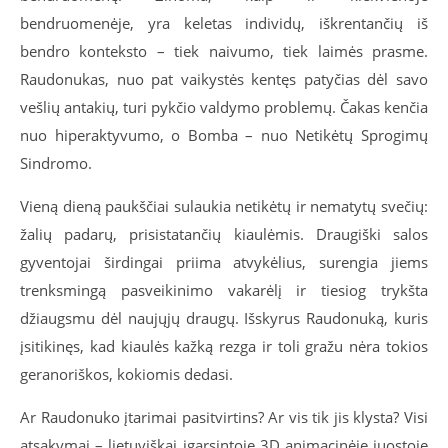
bendruomenėje, yra keletas individų, iškrentančių iš
bendro konteksto – tiek naivumo, tiek laimės prasme.
Raudonukas, nuo pat vaikystės kentęs patyčias dėl savo
vešlių antakių, turi pykčio valdymo problemų. Čakas kenčia
nuo hiperaktyvumo, o Bomba – nuo Netikėtų Sprogimų
Sindromo.
Vieną dieną paukščiai sulaukia netikėtų ir nematytų svečių:
žalių padarų, prisistatančių kiaulėmis. Draugiški salos
gyventojai širdingai priima atvykėlius, surengia jiems
trenksmingą pasveikinimo vakarėlį ir tiesiog trykšta
džiaugsmu dėl naujųjų draugų. Išskyrus Raudonuką, kuris
įsitikinęs, kad kiaulės kažką rezga ir toli gražu nėra tokios
geranoriškos, kokiomis dedasi.
Ar Raudonuko įtarimai pasitvirtins? Ar vis tik jis klysta? Visi
atsakymai – lietuviškai įgarsintoje 3D animacinėje juostoje