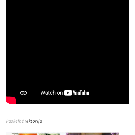
Paskelbė
viktorija