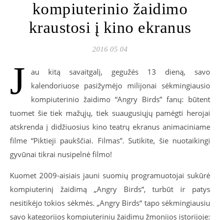
kompiuterinio žaidimo
kraustosi į kino ekranus
2016 05 04
J
au kitą savaitgalį, gegužės 13 dieną, savo
kalendoriuose pasižymėjo milijonai sėkmingiausio
kompiuterinio žaidimo “Angry Birds” fanų: būtent
tuomet šie tiek mažųjų, tiek suaugusiųjų pamėgti herojai
atskrenda į didžiuosius kino teatrų ekranus animaciniame
filme “Piktieji paukščiai. Filmas”. Sutikite, šie nuotaikingi
gyvūnai tikrai nusipelnė filmo!
Kuomet 2009-aisiais jauni suomių programuotojai sukūrė
kompiuterinį žaidimą „Angry Birds“, turbūt ir patys
nesitikėjo tokios sėkmės. „Angry Birds“ tapo sėkmingiausiu
savo kategorijos kompiuteriniu žaidimu žmonijos istorijoje: