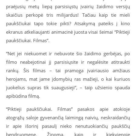
praėjusių metų liepą parsisiųstų įvairių žaidimo versijų
skaičius perkopė tris milijardus! Tačiau kaip tie mieli
paukščiukai tapo tokie pikti? Atsakymą pateiks į kino
ekranus atkeliaujanti animacinė juosta visai šeimai “Piktieji
paukščiukai. Filmas”.
“Net jei niekuomet ir nebuvote šio žaidimo gerbėjas, po
filmo neabejotinai jį parsisiųsite ir negalėsite atitraukti
rankų. Šis filmas – tai pramoga įvairiausio amžiaus
herojams, mat jame įdomybių ras mažieji, o kai kuriuos
juokelius supras tik suaugusieji”, – taip užsienio spauda
apibūdina filmą.
“Piktieji paukščiukai. Filmas” pasakos apie atokioje
atogrąžų saloje gyvenančią laimingą naivių, neskraidančių
ir apie išorinį pasaulį nieko nenutuokiančių paukščių
bendruomenę. Žinoma, kaip ir kiekvienoje