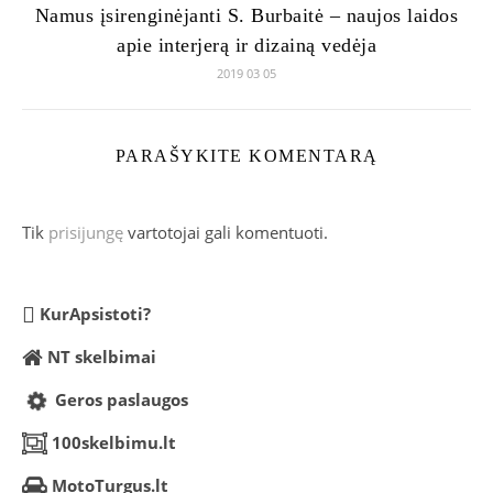
Namus įsirenginėjanti S. Burbaitė – naujos laidos
apie interjerą ir dizainą vedėja
2019 03 05
PARAŠYKITE KOMENTARĄ
Tik
prisijungę
vartotojai gali komentuoti.
KurApsistoti?
NT skelbimai
Geros paslaugos
100skelbimu.lt
MotoTurgus.lt