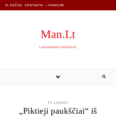
EL.P@ŠTAS
KONTAKTAI
» PASKELBK
Man.Lt
Laisvalaikio naujienos
TV LAIDOS
„Piktieji paukščiai“ iš